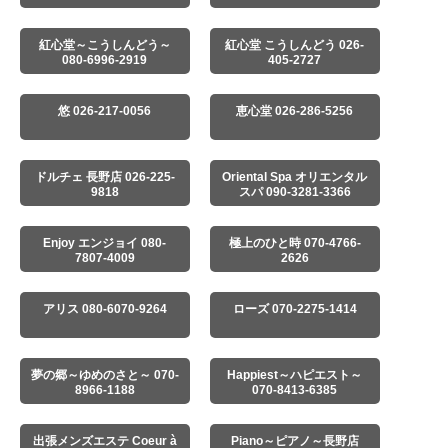
紅心堂～こうしんどう～
紅心堂 こうしんどう 026-
080-6996-2919
405-2727
悠 026-217-0056
恵心堂 026-286-5256
ドルチェ 長野店 026-225-
Oriental Spa オリエンタル
9818
スパ 090-3281-3366
Enjoy エンジョイ 080-
極上のひと時 070-4766-
7807-4009
2626
アリス 080-6070-9264
ローズ 070-2275-1414
夢の郷～ゆめのさと～ 070-
Happiest～ハピエスト～
8966-1188
070-8413-6385
出張メンズエステ Coeur à
Piano～ピアノ～長野店