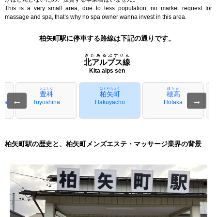
This is a very small area, due to less population, no market request for
massage and spa, that’s why no spa owner wanna invest in this area.
柏矢町駅に停車する路線は下記の通りです。
きたあるぷすせん
北アルプス線
Kita alps sen
とよしな
はくやちょう
ほたか
豊科
柏矢町
穂高
←
→
ina
Toyoshina
Hakuyachō
Hotaka
柏矢町駅の歴史と、柏矢町メンズエステ・マッサージ業界の背景