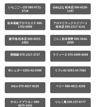
いちごご～155 080-9731-
ゆめはな 松本店 090-6528-
3718
1187
松本高級アロマエステ 090-
アロマリラックスリゾート
1702-6988
松本店 090-2317-4141
新天地 松本店 080-6933-
ごらく松本長野 080-3044-
2483
2069
美樹縁 070-1317-3737
ラフィーヌ 070-4499-9208
Mシュガー 0263-42-0398
リフレ82 0263-34-7082
Alice 070-4027-9229
ベリー 080-4811-4258
サロンドブリヨン 080-
りらく庵 026-237-6777
4670-1042