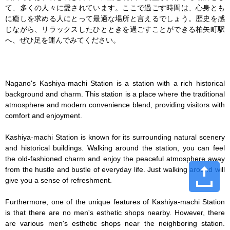
て、多くの人々に愛されています。ここで過ごす時間は、心身とも
に癒しを求める人にとって最適な場所と言えるでしょう。歴史を感
じながら、リラックスしたひとときを過ごすことができる柏矢町駅
へ、ぜひ足を運んでみてください。

Nagano's Kashiya-machi Station is a station with a rich historical 
background and charm. This station is a place where the traditional 
atmosphere and modern convenience blend, providing visitors with 
comfort and enjoyment.

Kashiya-machi Station is known for its surrounding natural scenery 
and historical buildings. Walking around the station, you can feel 
the old-fashioned charm and enjoy the peaceful atmosphere away 
from the hustle and bustle of everyday life. Just walking around will 
give you a sense of refreshment.

Furthermore, one of the unique features of Kashiya-machi Station 
is that there are no men's esthetic shops nearby. However, there 
are various men's esthetic shops near the neighboring station. 