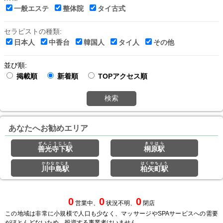
一般エステ
整体院
タイ古式
セラピストの種類:
日本人
中香台
韓国人
タイ人
その他
並び順:
掲載順
新着順
TOPアクセス順
検索
あなたへお勧めエリア
ぜんこうじした
きりはら
善光寺下駅
桐原駅
かわなかじま
はくやちょう
川中島駅
柏矢町駅
0
0
0
営業中、
状況不明、
閉店
この地域は非常に小規模で人口も少なく、マッサージやSPAサービスへの需要
がほとんどないため、投資する事業者はいません。