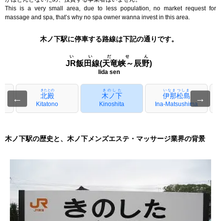
This is a very small area, due to less population, no market request for
massage and spa, that’s why no spa owner wanna invest in this area.
木ノ下駅に停車する路線は下記の通りです。
いいだせん
JR飯田線(天竜峡～辰野)
Iida sen
きたとの
きのした
いなまつしま
北殿
木ノ下
伊那松島
←
→
Kitatono
Kinoshita
Ina-Matsushima
木ノ下駅の歴史と、木ノ下メンズエステ・マッサージ業界の背景