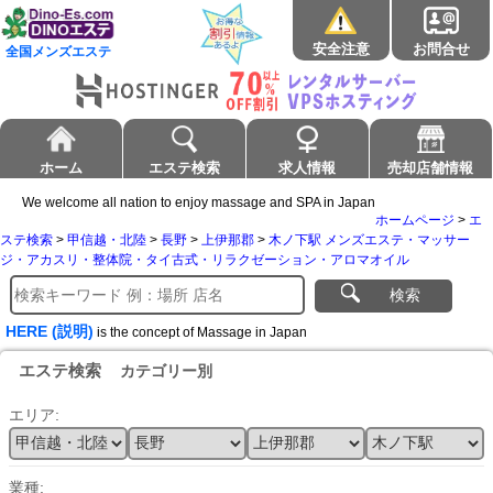
安全注意
お問合せ
全国メンズエステ
ホーム
エステ検索
求人情報
売却店舗情報
We welcome all nation to enjoy massage and SPA in Japan
ホームページ
>
エ
ステ検索
>
甲信越・北陸
>
長野
>
上伊那郡
>
木ノ下駅 メンズエステ・マッサー
ジ・アカスリ・整体院・タイ古式・リラクゼーション・アロマオイル
検索
HERE (説明)
is the concept of Massage in Japan
エステ検索
カテゴリー別
エリア:
業種: