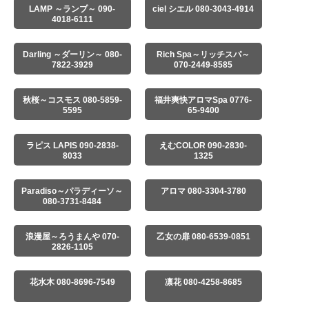
LAMP ～ランプ～ 090-
ciel シエル 080-3043-4914
4018-6111
Darling ～ダーリン～ 080-
Rich Spa～リッチスパ～
7822-3929
070-2449-8585
秋桜～コスモス 080-5859-
福井爽快アロマSpa 0776-
5595
65-9400
ラピス LAPIS 090-2838-
えむCOLOR 090-2830-
8033
1325
Paradiso～パラディーソ～
アロマ 080-3304-3780
080-3731-8484
浪漫屋～ろうまんや 070-
乙女の扉 080-6539-0851
2826-1105
花水木 080-8696-7549
凛花 080-4258-8685