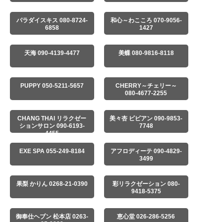
パラダイスキス 080-8724-
和心～わこころ 070-9056-
6858
1427
天海 090-4139-4477
美蝶 080-9816-8118
PUPPY 050-5211-5657
CHERRY～チェリー～
080-4677-2255
CHANG THAI リラクゼー
美々杏 ビビアン 090-9853-
ションサロン 090-6193-
7748
4455
EXE SPA 055-249-8184
アフロディーテ 090-4829-
3499
果梨 かりん 0268-21-0390
彩リラクゼーション 080-
9418-5375
御奉仕ヘブン 松本店 0263-
恵心堂 026-286-5256