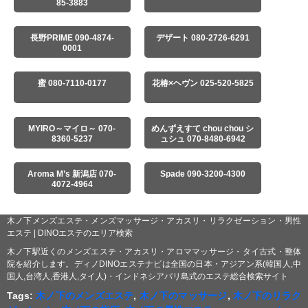
85-3883
長野PRIME 090-4874-
デザート 080-2726-6291
0001
蜜 080-7110-0177
花椿×ヘヴン 025-520-5825
MYIRO～マイロ～ 070-
めんずえすて chou chou シ
8360-5237
ュシュ 070-8480-6942
Aroma M’s 新潟店 070-
Spade 090-3200-4300
4072-4964
木ノ下メンズエステ・メンズマッサージ・アカスリ・リラクゼーション・男性
エステ | DINOエステのエリア検索
木ノ下駅近くのメンズエステ・アカスリ・アロママッサージ・タイ古式・整体
院を紹介します。ディノDINOエステナビは全国の日本・アジアン系(韓国人,中
国人,台湾人,香港人,タイ人)・インドネシアバリ島式のエステ総合検索サイト
Tags:
木ノ下のメンズエステ
,
木ノ下のマッサージ
,
木ノ下のリラク