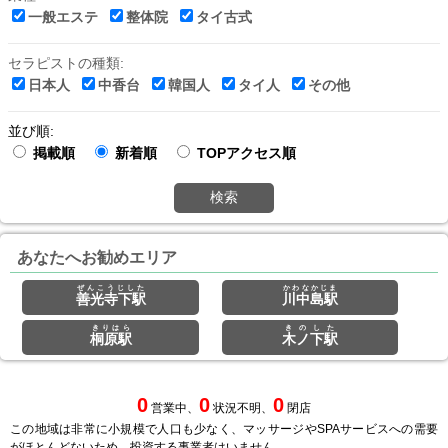
一般エステ
整体院
タイ古式
セラピストの種類:
日本人
中香台
韓国人
タイ人
その他
並び順:
掲載順
新着順
TOPアクセス順
検索
あなたへお勧めエリア
ぜんこうじした
かわなかじま
善光寺下駅
川中島駅
きりはら
きのした
桐原駅
木ノ下駅
0
0
0
営業中、
状況不明、
閉店
この地域は非常に小規模で人口も少なく、マッサージやSPAサービスへの需要
がほとんどないため、投資する事業者はいません。