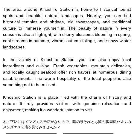
The area around Kinoshiro Station is home to historical tourist 
spots and beautiful natural landscapes. Nearby, you can find 
historical temples and shrines, old townscapes, and traditional 
culture to immerse yourself in. The beauty of nature in every 
season is also a highlight, with cherry blossoms blooming in spring, 
cool streams in summer, vibrant autumn foliage, and snowy winter 
landscapes.

In the vicinity of Kinoshiro Station, you can also enjoy local 
ingredients and cuisine. Fresh vegetables, mountain delicacies, 
and locally caught seafood offer rich flavors at numerous dining 
establishments. The warm hospitality of the local people is also 
something not to be missed.

Kinoshiro Station is a place filled with the charm of history and 
nature. It truly provides visitors with genuine relaxation and 
enjoyment, making it a wonderful station to visit.
木ノ下駅にはメンズエステ店がないので、隣の県それとも隣の駅周辺や近くの
メンズエステ店を見てみませんか？