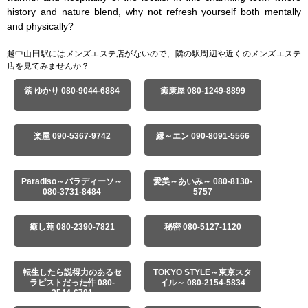
history and nature blend, why not refresh yourself both mentally 
and physically?
越中山田駅にはメンズエステ店がないので、隣の駅周辺や近くのメンズエステ
店を見てみませんか？
紫 ゆかり 080-9044-6884
癒康屋 080-1249-8899
楽屋 090-5367-9742
縁～エン 090-8091-5566
Paradiso～パラディーソ～
愛美～あいみ～ 080-8130-
080-3731-8484
5757
癒し苑 080-2390-7821
秘密 080-5127-1120
転生したら説得力のあるセ
TOKYO STYLE～東京スタ
ラピストだった件 080-
イル～ 080-2154-5834
3544-6781