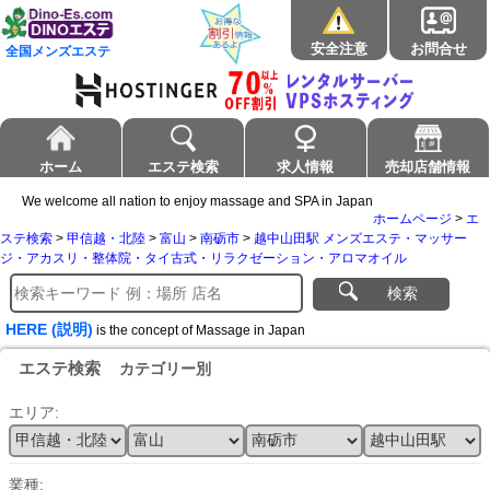
安全注意
お問合せ
全国メンズエステ
ホーム
エステ検索
求人情報
売却店舗情報
We welcome all nation to enjoy massage and SPA in Japan
ホームページ
>
エ
ステ検索
>
甲信越・北陸
>
富山
>
南砺市
>
越中山田駅 メンズエステ・マッサー
ジ・アカスリ・整体院・タイ古式・リラクゼーション・アロマオイル
検索
HERE (説明)
is the concept of Massage in Japan
エステ検索
カテゴリー別
エリア:
業種: