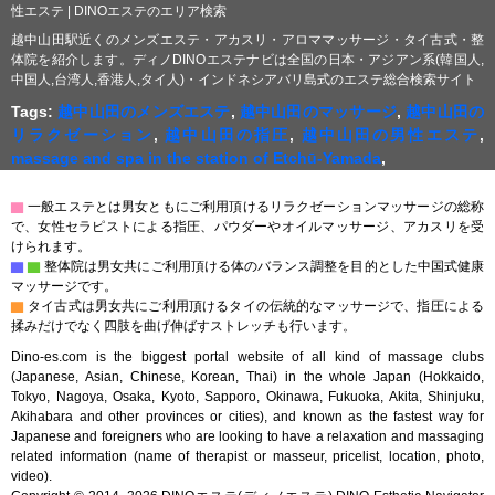
性エステ | DINOエステのエリア検索
越中山田駅近くのメンズエステ・アカスリ・アロママッサージ・タイ古式・整
体院を紹介します。ディノDINOエステナビは全国の日本・アジアン系(韓国人,
中国人,台湾人,香港人,タイ人)・インドネシアバリ島式のエステ総合検索サイト
Tags:
越中山田のメンズエステ
,
越中山田のマッサージ
,
越中山田の
リラクゼーション
,
越中山田の指圧
,
越中山田の男性エステ
,
massage and spa in the station of Etchū-Yamada
,
▇
一般エステとは男女ともにご利用頂けるリラクゼーションマッサージの総称
で、女性セラピストによる指圧、パウダーやオイルマッサージ、アカスリを受
けられます。
▇
▇
整体院は男女共にご利用頂ける体のバランス調整を目的とした中国式健康
マッサージです。
▇
タイ古式は男女共にご利用頂けるタイの伝統的なマッサージで、指圧による
揉みだけでなく四肢を曲げ伸ばすストレッチも行います。
Dino-es.com is the biggest portal website of all kind of massage clubs
(Japanese, Asian, Chinese, Korean, Thai) in the whole Japan (Hokkaido,
Tokyo, Nagoya, Osaka, Kyoto, Sapporo, Okinawa, Fukuoka, Akita, Shinjuku,
Akihabara and other provinces or cities), and known as the fastest way for
Japanese and foreigners who are looking to have a relaxation and massaging
related information (name of therapist or masseur, pricelist, location, photo,
video).