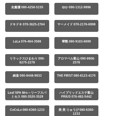
友癒優 080-4258-5155
ゆか 090-1312-9996
ドキドキ 070-3625-2764
マーメイド 070-2176-6998
LaLa 076-464-3588
華艶 080-9183-6699
リラックスひまわり 090-
アロマベル富山 090-9908-
6275-2278
2578
綺楽 090-9448-9933
THE FIRST 080-8123-4170
Leaf SPA Mrs～リーフスパ
ハイブリッドエステ富山
ミセス 080-3520-3529
PRIUS 076-482-5442
CoCoLo 080-6360-1233
美 美 りゅうび 080-6360-
1233