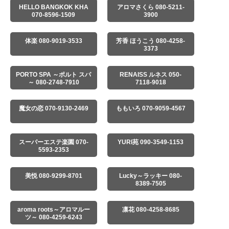
HELLO BANGKOK KHA
アロマさくら 080-5211-
070-8596-1509
3900
体楽 080-9019-3533
芳香 ほうこう 080-4258-
3373
PORTO SPA ～ポルト スパ
RENAISS ルネス 050-
～ 080-2748-7910
7118-9018
魔女の恋 070-9130-2469
ももいろ 070-9059-4567
スーパーエステ楽園 070-
YURI苑 090-3549-1153
5593-2353
美悦 080-9299-8701
Lucky～ラッキー 080-
8389-7505
aroma roots～アロマルー
凛花 080-4258-8685
ツ～ 080-4259-6243