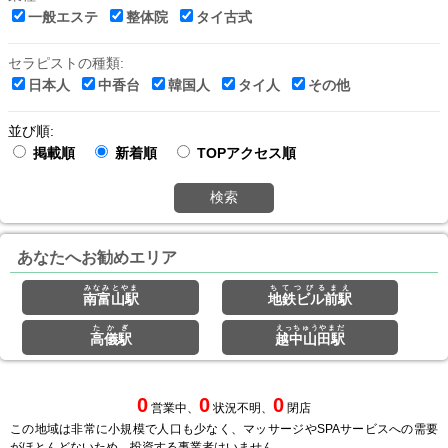
一般エステ
整体院
タイ古式
セラピストの種類:
日本人
中香台
韓国人
タイ人
その他
並び順:
掲載順
新着順
TOPアクセス順
検索
あなたへお勧めエリア
みなみとやま
ちてつびるまえ
南富山駅
地鉄ビル前駅
たかぎ
えっちゅうやまだ
高儀駅
越中山田駅
0
0
0
営業中、
状況不明、
閉店
この地域は非常に小規模で人口も少なく、マッサージやSPAサービスへの需要
がほとんどないため、投資する事業者はいません。