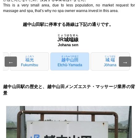
This is a very small area, due to less population, no market request for
massage and spa, that’s why no spa owner wanna invest in this area.
越中山田駅に停車する路線は下記の通りです。
じょうはなせん
JR城端線
Johana sen
ふくみつ
えっちゅうやまだ
じょうはな
福光
越中山田
城端
←
→
ro
Fukumitsu
Etchū-Yamada
Jōhana
越中山田駅の歴史と、越中山田メンズエステ・マッサージ業界の背
景