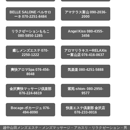
BELLE SALONE ベルサロ
アマテラス富山 090-2036-
ーネ 070-2251-8484
2000
リラクゼーションももこ
Angel Kiss 080-4355-
080-5850-1285
3456
癒しメンズエステ 070-
アロマリラキスーRELAXis
2250-1222
ー富山店 076-416-0637
爽快アロマSpa 076-456-
気楽楽 080-4251-5888
8048
金沢爽快マッサージ倶楽部
紫苑-shion- 080-2950-
076-224-6619
9577
Bocage-ボカージュ 076-
快楽エステ倶楽部 金沢店
494-8090
076-233-0016
越中山田メンズエステ・メンズマッサージ・アカスリ・リラクゼーション・男