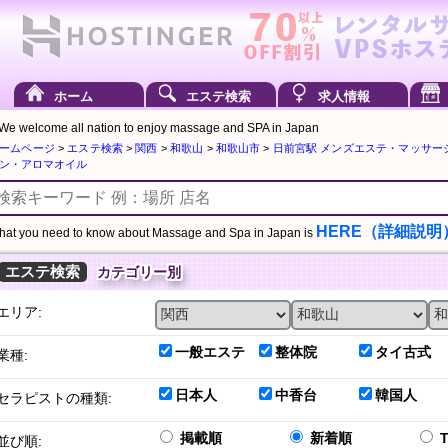
ホーム
エステ検索
求人情報
We welcome all nation to enjoy massage and SPA in Japan
ームページ
>
エステ検索
>
関西
>
和歌山
>
和歌山市
>
日前宮駅 メンズエステ・マッサー
ン・アロマオイル
HERE（詳細説明
at you need to know about Massage and Spa in Japan is
エステ検索
カテゴリー別
エリア:
一般エステ
整体院
タイ古式
業種:
日本人
中香台
韓国人
セラピストの種類:
掲載順
新着順
並び順: