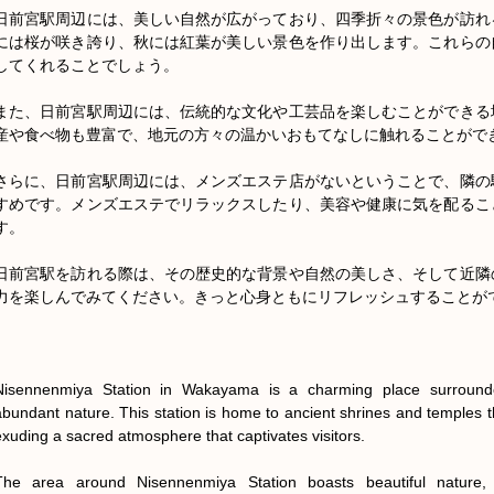
日前宮駅周辺には、美しい自然が広がっており、四季折々の景色が訪れ
には桜が咲き誇り、秋には紅葉が美しい景色を作り出します。これらの
してくれることでしょう。

また、日前宮駅周辺には、伝統的な文化や工芸品を楽しむことができる
産や食べ物も豊富で、地元の方々の温かいおもてなしに触れることができ
さらに、日前宮駅周辺には、メンズエステ店がないということで、隣の
すめです。メンズエステでリラックスしたり、美容や健康に気を配るこ
す。

日前宮駅を訪れる際は、その歴史的な背景や自然の美しさ、そして近隣
力を楽しんでみてください。きっと心身ともにリフレッシュすることがで
Nisennenmiya Station in Wakayama is a charming place surrounde
abundant nature. This station is home to ancient shrines and temples th
exuding a sacred atmosphere that captivates visitors.

The area around Nisennenmiya Station boasts beautiful nature, of