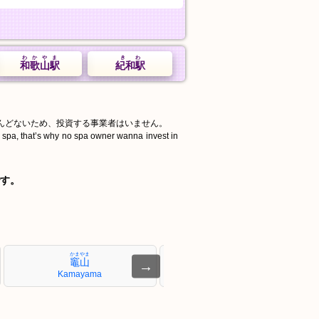
わかやま
きわ
和歌山駅
紀和駅
んどないため、投資する事業者はいません。
d spa, that’s why no spa owner wanna invest in
す。
かまやま
おいけゆうえん
竈山
大池遊園
→
Kamayama
Oikeyūen