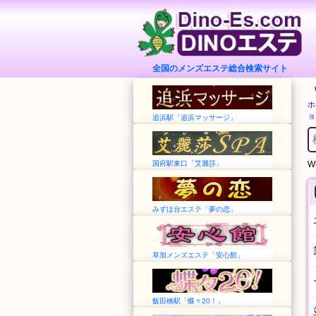
全国のメンズエステ総合検索サイト
ホ
ョ
追浜駅「追浜マッサージ」
国府駅東口「艾麗莎」
Wh
みずほ台エステ「夢の恋」
草加メンズエステ「安心館」
飯田橋駅「蝶々20！」