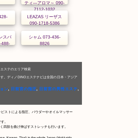
ティ―アロマ～ 090-
7112-1032
428-
LEAZAS リーザス
090-1718-5386
ンスパ
シャム 073-436-
488-
8826
Oエステのエリア検索
す。ディノDINOエステナビは全国の日本・アジア
ョン
,
日前宮の指圧
,
日前宮の男性エステ
,
ラピストによる指圧、パウダーやオイルマッサー
です。
く四肢を曲げ伸ばすストレッチも行います。
nese, Korean, Thai) in the whole Japan (Hokkaido,