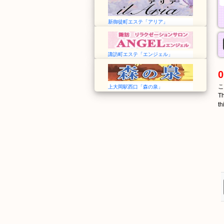
新御徒町エステ「アリア」
諏訪町エステ「エンジェル」
0
こ
上大岡駅西口「森の泉」
Th
th
わかやま
和歌山
Wakayama