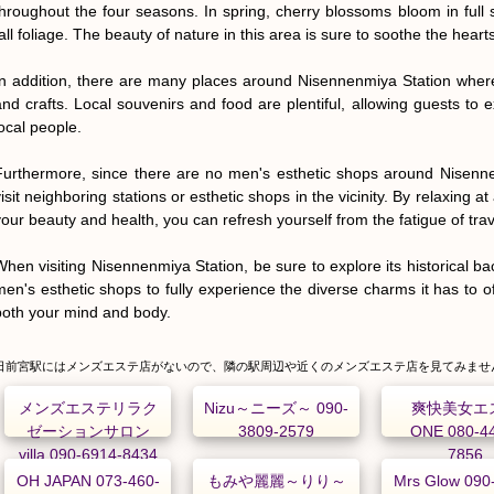
throughout the four seasons. In spring, cherry blossoms bloom in full s
all foliage. The beauty of nature in this area is sure to soothe the hearts
In addition, there are many places around Nisennenmiya Station where vi
and crafts. Local souvenirs and food are plentiful, allowing guests to e
ocal people.

Furthermore, since there are no men's esthetic shops around Nisenne
isit neighboring stations or esthetic shops in the vicinity. By relaxing at
your beauty and health, you can refresh yourself from the fatigue of trave
When visiting Nisennenmiya Station, be sure to explore its historical b
men's esthetic shops to fully experience the diverse charms it has to off
both your mind and body.
日前宮駅にはメンズエステ店がないので、隣の駅周辺や近くのメンズエステ店を見てみませ
メンズエステリラク
Nizu～ニーズ～ 090-
爽快美女エ
ゼーションサロン
3809-2579
ONE 080-4
villa 090-6914-8434
7856
OH JAPAN 073-460-
もみや麗麗～りり～
Mrs Glow 090