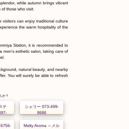
plendor, while autumn brings vibrant 
 of those who visit.

sitors can enjoy traditional culture 
xperience the warm hospitality of the 
nmiya Station, it is recommended to 
 a men's esthetic salon, taking care of 
l.

ackground, natural beauty, and nearby 
er. You will surely be able to refresh 
んか？
ステ
シェリー 073-499-
497-
8686
-6756-
Melty Aroma ～メル