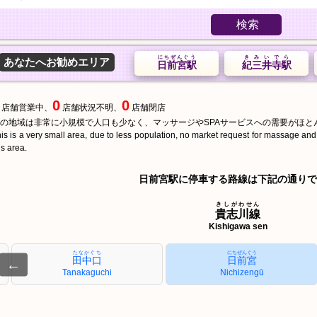
検索
にちぜんぐう
きみいでら
あなたへお勧めエリア
日前宮駅
紀三井寺駅
0
0
店舗営業中、
店舗状況不明、
店舗閉店
の地域は非常に小規模で人口も少なく、マッサージやSPAサービスへの需要がほと
is is a very small area, due to less population, no market request for massage an
is area.
日前宮駅に停車する路線は下記の通りで
きしがわせん
貴志川線
Kishigawa sen
たなかぐち
にちぜんぐう
田中口
日前宮
←
Tanakaguchi
Nichizengū