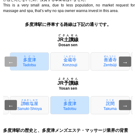
This is a very small area, due to less population, no market request for
massage and spa, that’s why no spa owner wanna invest in this area.
多度津駅に停車する路線は下記の通りです。
どさんせん
JR土讃線
Dosan sen
たどつ
こんぞうじ
ぜんつうじ
多度津
金蔵寺
善通寺
←
→
Tadotsu
Konzouji
Zentsūji
よさんせん
JR予讃線
Yosan sen
さぬきしおや
たどつ
たくま
讃岐塩屋
多度津
詫間
←
→
Sanuki-Shioya
Tadotsu
Takuma
多度津駅の歴史と、多度津メンズエステ・マッサージ業界の背景