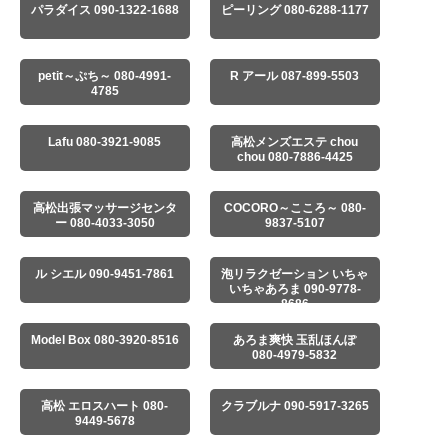
パラダイス 090-1322-1688
ピーリング 080-6288-1177
petit～ぷち～ 080-4991-
R アール 087-899-5503
4785
Lafu 080-3921-9085
高松メンズエステ chou
chou 080-7886-4425
高松出張マッサージセンタ
COCORO～こころ～ 080-
ー 080-4033-3050
9837-5107
ル シエル 090-9451-7861
泡リラクゼーション いちゃ
いちゃあろま 090-9778-
8686
Model Box 080-3920-8516
あろま爽快 玉乱ほんぽ
080-4979-5832
高松 エロスハート 080-
クラブルナ 090-5917-3265
9449-5678