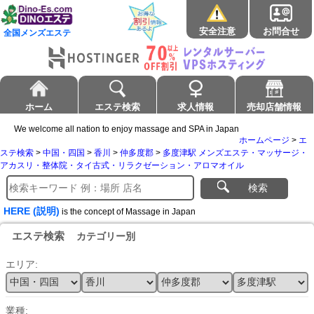
安全注意
お問合せ
全国メンズエステ
ホーム
エステ検索
求人情報
売却店舗情報
We welcome all nation to enjoy massage and SPA in Japan
ホームページ
>
エ
ステ検索
>
中国・四国
>
香川
>
仲多度郡
>
多度津駅 メンズエステ・マッサージ・
アカスリ・整体院・タイ古式・リラクゼーション・アロマオイル
検索
HERE (説明)
is the concept of Massage in Japan
エステ検索
カテゴリー別
エリア:
業種: