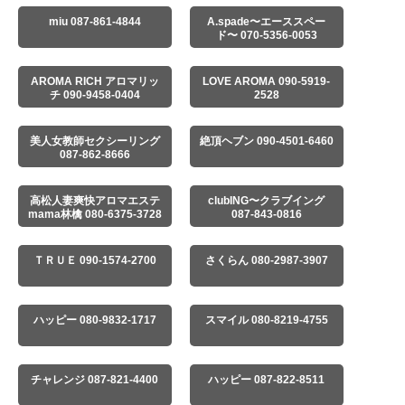
miu 087-861-4844
A.spade〜エーススペー
ド〜 070-5356-0053
AROMA RICH アロマリッ
LOVE AROMA 090-5919-
チ 090-9458-0404
2528
美人女教師セクシーリング
絶頂ヘブン 090-4501-6460
087-862-8666
高松人妻爽快アロマエステ
clubING〜クラブイング
mama林檎 080-6375-3728
087-843-0816
ＴＲＵＥ 090-1574-2700
さくらん 080-2987-3907
ハッピー 080-9832-1717
スマイル 080-8219-4755
チャレンジ 087-821-4400
ハッピー 087-822-8511