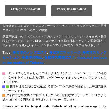
21世紀 087-826-4858
21世紀 087-826-4858
多度津メンズエステ・メンズマッサージ・アカスリ・リラクゼーション・男性
エステ | DINOエステのエリア検索
多度津駅近くのメンズエステ・アカスリ・アロママッサージ・タイ古式・整体
院を紹介します。ディノDINOエステナビは全国の日本・アジアン系(韓国人,中
国人,台湾人,香港人,タイ人)・インドネシアバリ島式のエステ総合検索サイト
Tags:
多度津のメンズエステ
,
多度津のマッサージ
,
多度津のリラク
ゼーション
,
多度津の指圧
,
多度津の男性エステ
,
massage and spa
in the station of Tadotsu
,
▇
一般エステとは男女ともにご利用頂けるリラクゼーションマッサージの総称
で、女性セラピストによる指圧、パウダーやオイルマッサージ、アカスリを受
けられます。
▇
▇
整体院は男女共にご利用頂ける体のバランス調整を目的とした中国式健康
マッサージです。
▇
タイ古式は男女共にご利用頂けるタイの伝統的なマッサージで、指圧による
揉みだけでなく四肢を曲げ伸ばすストレッチも行います。
Dino-es.com is the biggest portal website of all kind of massage clubs