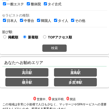
一般エステ
整体院
タイ古式
セラピストの種類:
日本人
中香台
韓国人
タイ人
その他
並び順:
掲載順
新着順
TOPアクセス順
検索
あなたへお勧めエリア
たかだ
やしま
高田駅
屋島駅
えない
たどつ
榎井駅
多度津駅
0
0
0
営業中、
状況不明、
閉店
この地域は非常に小規模で人口も少なく、マッサージやSPAサービスへの需要
がほとんどないため、投資する事業者はいません。