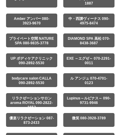
1887
Amber アンバー 080-
中・西讃ヴィーナス 090-
3923-9670
4975-8474
プライベート空間 NATURE
DIAMOND SPA 高松 070-
SPA 080-9835-3778
8438-3687
UP ボディケアクリニック
EXE ～エグゼ～ 070-2291-
090-2892-5530
0011
bodycare salon CALLA
ル アンジュ 070-4701-
090-2892-5530
0123
リラクゼーションサロン
Lupinus～ルピナス～ 090-
aroma ROYAL 090-2822-
9731-9946
1652
優楽リラクゼーション 087-
微笑 080-3928-3789
873-2433