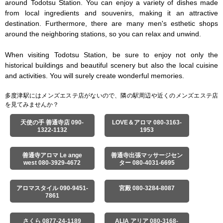
around Todotsu Station. You can enjoy a variety of dishes made 
from local ingredients and souvenirs, making it an attractive 
destination. Furthermore, there are many men's esthetic shops 
around the neighboring stations, so you can relax and unwind.

When visiting Todotsu Station, be sure to enjoy not only the 
historical buildings and beautiful scenery but also the local cuisine 
and activities. You will surely create wonderful memories.
多度津駅にはメンズエステ店がないので、隣の駅周辺や近くのメンズエステ店
を見てみませんか？
天使の手 善通寺店 090-
LOVE＆アロマ 080-3163-
1322-1132
1953
善通寺アロマ Le ange
善通寺出張マッサージセン
west 080-3929-4672
ター 080-4031-6695
アロマスタイル 090-9451-
宮殿 080-3284-8087
7861
さくら 0877-24-1189
ALIA アリア 080-3168-