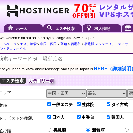
ホーム
エステ検索
求人情報
We welcome all nation to enjoy massage and SPA in Japan
ームページ
>
エステ検索
>
中国・四国
>
高知
>
宿毛市
>
宿毛駅 メンズエステ・マッサー
ン・アロマオイル
HERE（詳細説明
at you need to know about Massage and Spa in Japan is
エステ検索
カテゴリー別
エリア:
一般エステ
整体院
タイ古式
業種:
日本人
中香台
韓国人
セラピストの種類:
掲載順
新着順
並び順: