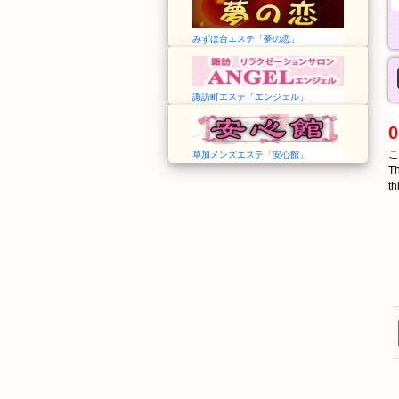
みずほ台エステ「夢の恋」
諏訪町エステ「エンジェル」
0
こ
草加メンズエステ「安心館」
Th
th
なかむら
ぐどう
中村
具同
Nakamura
Gudō