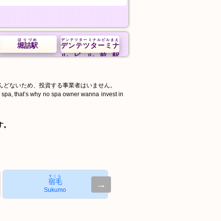
ほりづめ
デンテツターミナルビルまえ
堀詰駅
デンテツターミナ
ルビル前駅
んどないため、投資する事業者はいません。
d spa, that’s why no spa owner wanna invest in
す。
すくも
宿毛
→
Sukumo