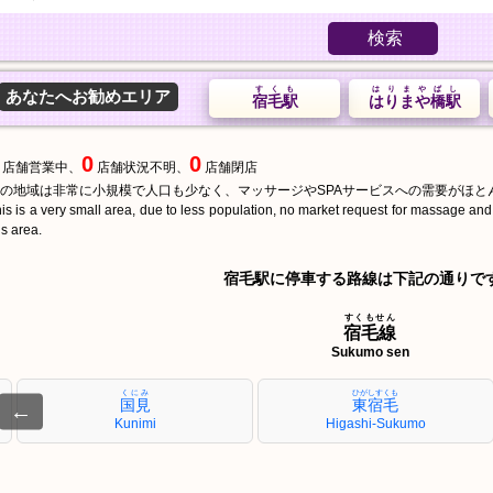
検索
すくも
はりまやばし
あなたへお勧めエリア
宿毛駅
はりまや橋駅
0
0
店舗営業中、
店舗状況不明、
店舗閉店
の地域は非常に小規模で人口も少なく、マッサージやSPAサービスへの需要がほと
is is a very small area, due to less population, no market request for massage an
is area.
宿毛駅に停車する路線は下記の通りで
すくもせん
宿毛線
Sukumo sen
くにみ
ひがしすくも
国見
東宿毛
←
Kunimi
Higashi-Sukumo