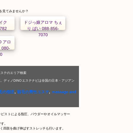
を見てみませんか？
パイク
ドジっ娘アロマ ちぇ
3782
り ぱい 088-856-
7070
D アロ
080-
30
エステのエリア検索
。ディノDINOエステナビは全国の日本・アジアン
毛の指圧
,
宿毛の男性エステ
,
massage and
ラピストによる指圧、パウダーやオイルマッサー
です。
く四肢を曲げ伸ばすストレッチも行います。