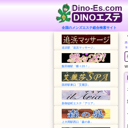
全国のメンズエステ総合検索サイト
ホ
ョ
追浜駅「追浜マッサージ」
飯田橋駅「蝶々20！」
Wh
国府駅東口「艾麗莎」
新御徒町エステ「アリア」
上大岡駅西口「森の泉」