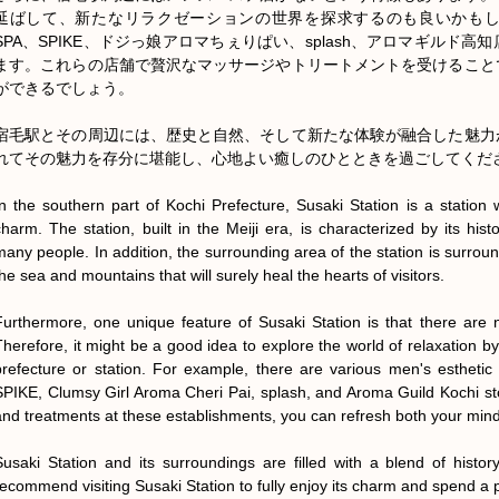
延ばして、新たなリラクゼーションの世界を探求するのも良いかもしれませ
SPA、SPIKE、ドジっ娘アロマちぇりぱい、splash、アロマギルド
ます。これらの店舗で贅沢なマッサージやトリートメントを受けること
ができるでしょう。

宿毛駅とその周辺には、歴史と自然、そして新たな体験が融合した魅力
れてその魅力を存分に堪能し、心地よい癒しのひとときを過ごしてくださ
In the southern part of Kochi Prefecture, Susaki Station is a station w
charm. The station, built in the Meiji era, is characterized by its histo
many people. In addition, the surrounding area of the station is surround
he sea and mountains that will surely heal the hearts of visitors.

Furthermore, one unique feature of Susaki Station is that there are n
Therefore, it might be a good idea to explore the world of relaxation by 
prefecture or station. For example, there are various men's estheti
SPIKE, Clumsy Girl Aroma Cheri Pai, splash, and Aroma Guild Kochi sto
and treatments at these establishments, you can refresh both your mind
Susaki Station and its surroundings are filled with a blend of histo
recommend visiting Susaki Station to fully enjoy its charm and spend a 