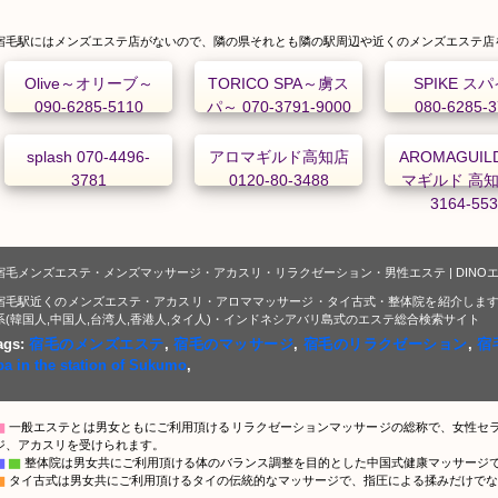
宿毛駅にはメンズエステ店がないので、隣の県それとも隣の駅周辺や近くのメンズエステ店
Olive～オリーブ～
TORICO SPA～虜ス
SPIKE ス
090-6285-5110
パ～ 070-3791-9000
080-6285-
splash 070-4496-
アロマギルド高知店
AROMAGUIL
3781
0120-80-3488
マギルド 高知 
3164-55
宿毛メンズエステ・メンズマッサージ・アカスリ・リラクゼーション・男性エステ | DINO
宿毛駅近くのメンズエステ・アカスリ・アロママッサージ・タイ古式・整体院を紹介します
系(韓国人,中国人,台湾人,香港人,タイ人)・インドネシアバリ島式のエステ総合検索サイト
ags:
宿毛のメンズエステ
,
宿毛のマッサージ
,
宿毛のリラクゼーション
,
宿
pa in the station of Sukumo
,
▇
一般エステとは男女ともにご利用頂けるリラクゼーションマッサージの総称で、女性セ
ジ、アカスリを受けられます。
▇
▇
整体院は男女共にご利用頂ける体のバランス調整を目的とした中国式健康マッサージ
▇
タイ古式は男女共にご利用頂けるタイの伝統的なマッサージで、指圧による揉みだけでな