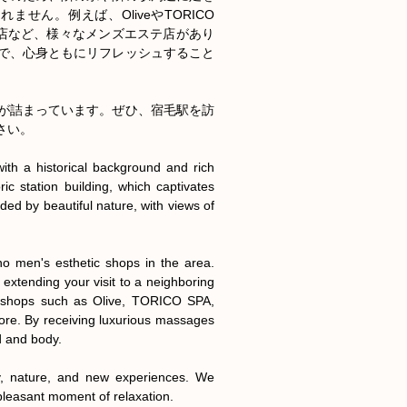
ん。例えば、OliveやTORICO 
高知店など、様々なメンズエステ店があり
で、心身ともにリフレッシュすること
が詰まっています。ぜひ、宿毛駅を訪
い。

ith a historical background and rich 
ric station building, which captivates 
ed by beautiful nature, with views of 
o men's esthetic shops in the area. 
extending your visit to a neighboring 
c shops such as Olive, TORICO SPA, 
re. By receiving luxurious massages 
 and body.

ry, nature, and new experiences. We 
pleasant moment of relaxation.