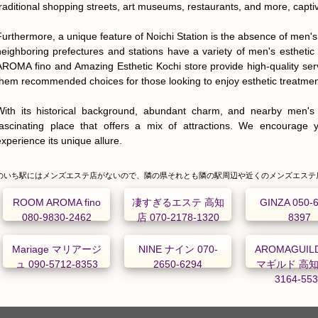
traditional shopping streets, art museums, restaurants, and more, captivat
Furthermore, a unique feature of Noichi Station is the absence of men's 
neighboring prefectures and stations have a variety of men's esthetic
AROMA fino and Amazing Esthetic Kochi store provide high-quality serv
them recommended choices for those looking to enjoy esthetic treatment
With its historical background, abundant charm, and nearby men's es
fascinating place that offers a mix of attractions. We encourage yo
experience its unique allure.
のいち駅にはメンズエステ店がないので、隣の県それとも隣の駅周辺や近くのメンズエステ
ROOM AROMA fino
凄すぎるエステ 高知
GINZA 050-6
080-9830-2462
店 070-2178-1320
8397
Mariage マリアージ
NINE ナイン 070-
AROMAGUIL
ュ 090-5712-8353
2650-6294
マギルド 高知 
3164-55