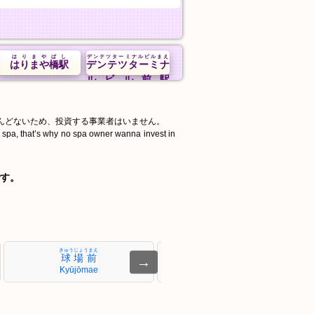
はりまやばし
デンテツターミナルビルまえ
はりまや橋駅
デンテツターミナ
ルビル前駅
んどないため、投資する事業者はいません。
d spa, that’s why no spa owner wanna invest in
す。
きゅうじょうまえ
あき
球場前
安芸
→
Kyūjōmae
Aki