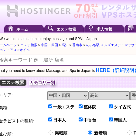
ホーム
エステ検索
求人情報
We welcome all nation to enjoy massage and SPA in Japan
ームページ
>
エステ検索
>
中国・四国
>
高知
>
香南市
>
のいち駅 メンズエステ・マッサ
ョン・アロマオイル
HERE（詳細説明
at you need to know about Massage and Spa in Japan is
エステ検索
カテゴリー別
エリア:
一般エステ
整体院
タイ古式
業種:
日本人
中香台
韓国人
セラピストの種類:
掲載順
新着順
並び順: