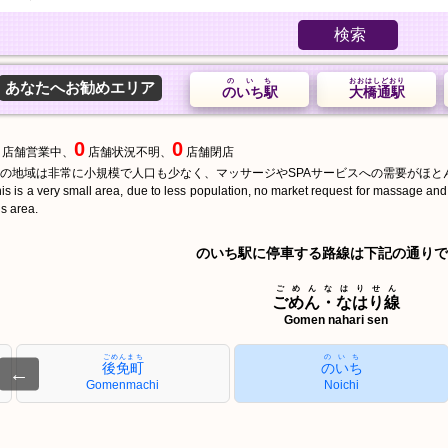
検索
のいち
おおはしどおり
あなたへお勧めエリア
のいち駅
大橋通駅
0
0
店舗営業中、
店舗状況不明、
店舗閉店
の地域は非常に小規模で人口も少なく、マッサージやSPAサービスへの需要がほと
is is a very small area, due to less population, no market request for massage an
is area.
のいち駅に停車する路線は下記の通りで
ごめんなはりせん
ごめん・なはり線
Gomen nahari sen
ごめんまち
のいち
後免町
のいち
←
Gomenmachi
Noichi