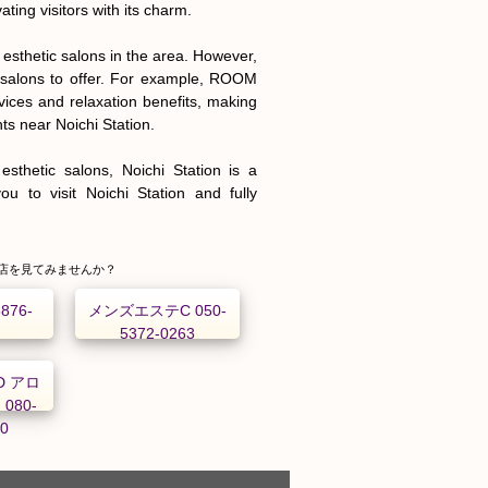
ing visitors with its charm.

esthetic salons in the area. However, 
 salons to offer. For example, ROOM 
ices and relaxation benefits, making 
s near Noichi Station.

thetic salons, Noichi Station is a 
u to visit Noichi Station and fully 
店を見てみませんか？
876-
メンズエステC 050-
5372-0263
D アロ
080-
30