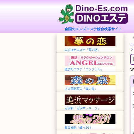
全国のメンズエステ総合検索サイト
ホ
シ
みずほ台エステ「夢の恋」
諏訪町エステ「エンジェル」
Wh
上大岡駅西口「森の泉」
追浜駅「追浜マッサージ」
飯田橋駅「蝶々20！」