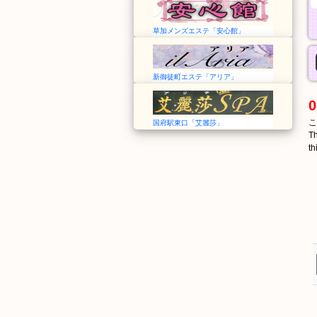
草加メンズエステ「安心館」
新御徒町エステ「アリア」
0
こ
国府駅東口「艾麗莎」
Th
th
ごめん
後免
Gomen