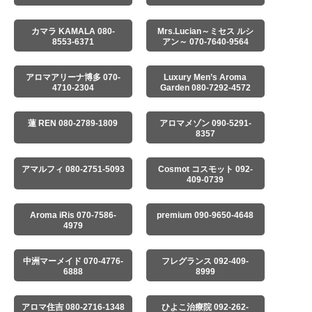
カマラ KAMALA 080-
Mrs.Lucian～ミセス ルシ
8553-6371
アン～ 070-7640-9564
アロマアリーナ博多 070-
Luxury Men’s Aroma
4710-2304
Garden 080-7292-4572
蓮 REN 080-2789-1809
アロマメゾン 090-5291-
8357
アマルフィ 080-2751-5093
Cosmot コスモット 092-
409-0739
Aroma iRis 070-7586-
premium 090-9650-4648
4979
中洲マーメイド 070-4776-
フレグランス 092-409-
6888
8999
アロマ住吉 080-2716-1348
ひよこ治療院 092-262-