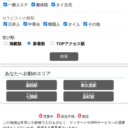
一般エステ
整体院
タイ古式
セラピストの種類:
日本人
中香台
韓国人
タイ人
その他
並び順:
掲載順
新着順
TOPアクセス順
検索
あなたへお勧めエリア
やくいん
ひがしひえ
薬院駅
東比恵駅
ななくま
はるまち
七隈駅
原町駅
0
0
0
営業中、
状況不明、
閉店
この地域は非常に小規模で人口も少なく、マッサージやSPAサービスへの需要
がほとんどないため、投資する事業者はいません。