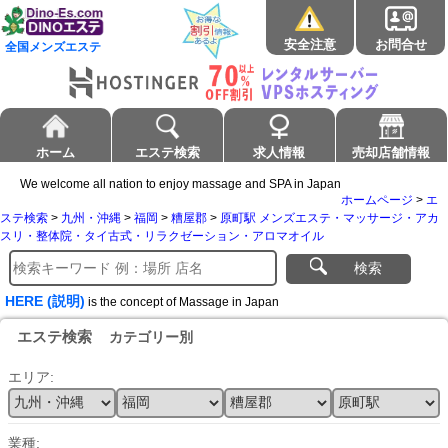
安全注意
お問合せ
全国メンズエステ
ホーム
エステ検索
求人情報
売却店舗情報
We welcome all nation to enjoy massage and SPA in Japan
ホームページ
>
エ
ステ検索
>
九州・沖縄
>
福岡
>
糟屋郡
>
原町駅 メンズエステ・マッサージ・アカ
スリ・整体院・タイ古式・リラクゼーション・アロマオイル
検索
HERE (説明)
is the concept of Massage in Japan
エステ検索
カテゴリー別
エリア:
業種: