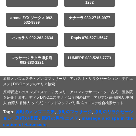
1232
aroma ZYX ジークス 092-
ナナーラ 080-2715-0977
532-8899
マジョラム 092-262-2634
Rapis 070-5271-5647
マッサージ ラクラ博多店
LUMIERE 080-5283-7773
092-283-2221
原町メンズエステ・メンズマッサージ・アカスリ・リラクゼーション・男性エ
ステ | DINOエステのエリア検索
原町駅近くのメンズエステ・アカスリ・アロママッサージ・タイ古式・整体院
を紹介します。ディノDINOエステナビは全国の日本・アジアン系(韓国人,中国
人,台湾人,香港人,タイ人)・インドネシアバリ島式のエステ総合検索サイト
Tags:
原町のメンズエステ
,
原町のマッサージ
,
原町のリラクゼーシ
ョン
,
原町の指圧
,
原町の男性エステ
,
massage and spa in the
station of Harumachi
,