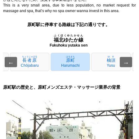
This is a very small area, due to less population, no market request for
massage and spa, that’s why no spa owner wanna invest in this area.
原町駅に停車する路線は下記の通りです。
ふくほくゆたかせん
福北ゆたか線
Fukuhoku yutaka sen
ちょうじゃばる
はるまち
ゆす
長者原
原町
柚須
←
→
Chōjabaru
Harumachi
Yusu
原町駅の歴史と、原町メンズエステ・マッサージ業界の背景