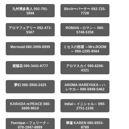
九州博多美人 092-791-
Birch〜バーチ〜 092-725-
3898
7728
アロマフェアリー 092-473-
ROMAN～ロマン～ 080-
5567
5748-5358
Mermaid 080-3999-8999
ミセスの部屋 ～Mrs.ROOM
～ 090-1295-9564
紫陽花 090-3441-6777
アロマスカイ 090-8298-
4321
夢幻 080-3956-2425
AROMA HAREYAKA～ハ
レヤカ～ 090-5949-5462
KARADA ni PEACE 080-
Initial～イニシャル～ 090-
5600-9610
2751-1246
Feerique～フェリーク～
華蓮 KAREN 080-8553-
070-1947-8889
8789