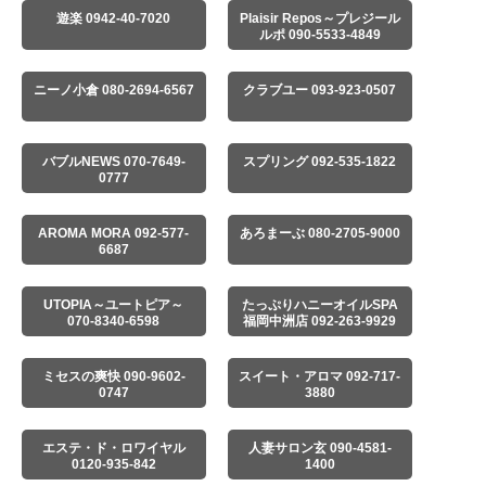
遊楽 0942-40-7020
Plaisir Repos～プレジール
ルポ 090-5533-4849
ニーノ小倉 080-2694-6567
クラブユー 093-923-0507
バブルNEWS 070-7649-
スプリング 092-535-1822
0777
AROMA MORA 092-577-
あろまーぶ 080-2705-9000
6687
UTOPIA～ユートピア～
たっぷりハニーオイルSPA
070-8340-6598
福岡中洲店 092-263-9929
ミセスの爽快 090-9602-
スイート・アロマ 092-717-
0747
3880
エステ・ド・ロワイヤル
人妻サロン玄 090-4581-
0120-935-842
1400