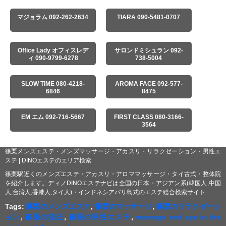
マジョラム 092-262-2634
TIARA 090-5481-0707
Office Lady オフィスレデ
サロンドミシュラン 092-
ィ 090-9799-6278
738-5004
SLOW TIME 080-4218-
AROMA FACE 092-577-
6846
8475
EM エム 092-716-5667
FIRST CLASS 080-3166-
3564
篠栗メンズエステ・メンズマッサージ・アカスリ・リラクゼーション・男性エ
ステ | DINOエステのエリア検索
篠栗駅近くのメンズエステ・アカスリ・アロママッサージ・タイ古式・整体院
を紹介します。ディノDINOエステナビは全国の日本・アジアン系(韓国人,中国
人,台湾人,香港人,タイ人)・インドネシアバリ島式のエステ総合検索サイト
Tags:
篠栗のメンズエステ
,
篠栗のマッサージ
,
篠栗のリラクゼーシ
ョン
,
篠栗の指圧
,
篠栗の男性エステ
,
massage and spa in the