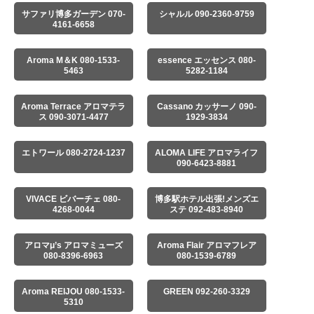
サファリ博多ガーデン 070-
シャルル 090-2360-9759
4161-6658
Aroma M＆K 080-1533-
essence エッセンス 080-
5463
5282-1184
Aroma Terrace アロマテラ
Cassano カッサーノ 090-
ス 090-3071-4477
1929-3834
エトワール 080-2724-1237
ALOMA LIFE アロマライフ
090-6423-8881
VIVACE ビバーチェ 080-
博多駅ホテル出張!メンズエ
4268-0044
ステ 092-483-8940
アロマμ’s アロマミューズ
Aroma Flair アロマフレア
080-8396-6963
080-1539-6789
Aroma REIJOU 080-1533-
GREEN 092-260-3329
5310