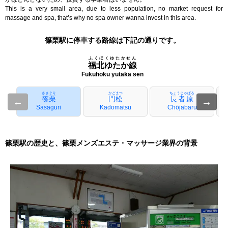
This is a very small area, due to less population, no market request for
massage and spa, that’s why no spa owner wanna invest in this area.
篠栗駅に停車する路線は下記の通りです。
ふくほくゆたかせん
福北ゆたか線
Fukuhoku yutaka sen
ささぐり
かどまつ
ちょうじゃばる
篠栗
門松
長者原
←
→
Sasaguri
Kadomatsu
Chōjabaru
篠栗駅の歴史と、篠栗メンズエステ・マッサージ業界の背景