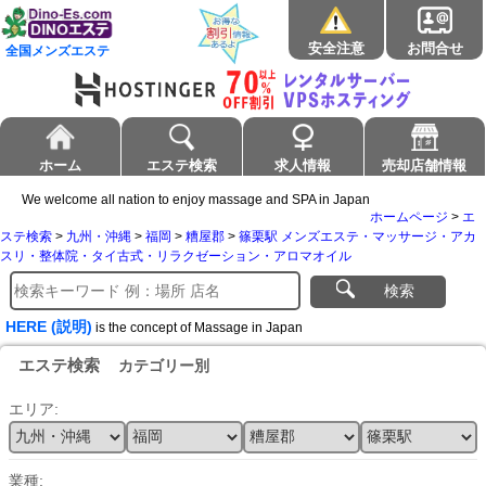
安全注意
お問合せ
全国メンズエステ
ホーム
エステ検索
求人情報
売却店舗情報
We welcome all nation to enjoy massage and SPA in Japan
ホームページ
>
エ
ステ検索
>
九州・沖縄
>
福岡
>
糟屋郡
>
篠栗駅 メンズエステ・マッサージ・アカ
スリ・整体院・タイ古式・リラクゼーション・アロマオイル
検索
HERE (説明)
is the concept of Massage in Japan
エステ検索
カテゴリー別
エリア:
業種: