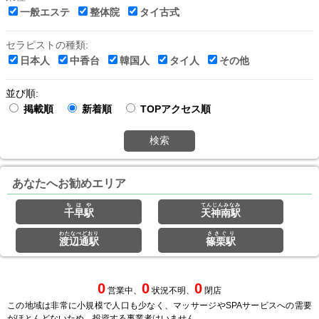
一般エステ
整体院
タイ古式
セラピストの種類:
日本人
中香台
韓国人
タイ人
その他
並び順:
掲載順
新着順
TOPアクセス順
検索
あなたへお勧めエリア
ちはや
てんじんみなみ
千早駅
天神南駅
わたなべどおり
ささぐり
渡辺通駅
篠栗駅
0
0
0
営業中、
状況不明、
閉店
この地域は非常に小規模で人口も少なく、マッサージやSPAサービスへの需要
がほとんどないため、投資する事業者はいません。