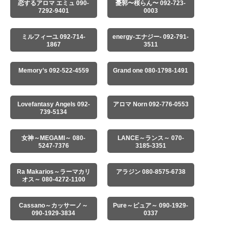
恋するアロマ エミュ 090-
憂郭〜桜らん〜 092-723-
7292-9401
0003
ミルフィーユ 092-714-
energy-エナジー- 092-791-
1867
3511
Memory’s 092-522-4559
Grand one 080-1798-1491
Lovefantasy Angels 092-
アロマ Norn 092-776-0553
739-5134
女神～MEGAMI～ 080-
LANCE～ランス～ 070-
5247-7376
3185-3351
Ra Makarios～ラーマカリ
アラジン 080-8575-6738
オス～ 080-4272-1100
Cassano～カッサーノ～
Pure～ピュア～ 090-1929-
090-1929-3834
0337