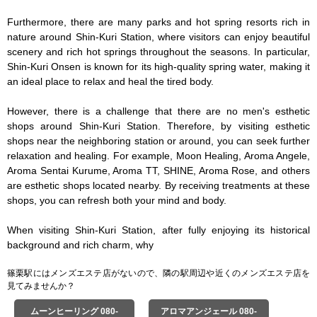
Furthermore, there are many parks and hot spring resorts rich in 
nature around Shin-Kuri Station, where visitors can enjoy beautiful 
scenery and rich hot springs throughout the seasons. In particular, 
Shin-Kuri Onsen is known for its high-quality spring water, making it 
an ideal place to relax and heal the tired body.

However, there is a challenge that there are no men's esthetic 
shops around Shin-Kuri Station. Therefore, by visiting esthetic 
shops near the neighboring station or around, you can seek further 
relaxation and healing. For example, Moon Healing, Aroma Angele, 
Aroma Sentai Kurume, Aroma TT, SHINE, Aroma Rose, and others 
are esthetic shops located nearby. By receiving treatments at these 
shops, you can refresh both your mind and body.

When visiting Shin-Kuri Station, after fully enjoying its historical 
background and rich charm, why
篠栗駅にはメンズエステ店がないので、隣の駅周辺や近くのメンズエステ店を
見てみませんか？
ムーンヒーリング 080-
アロマアンジェール 080-