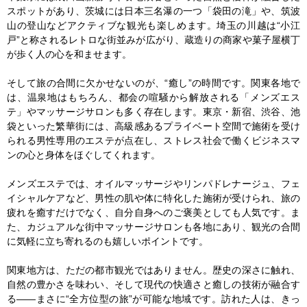
スポットがあり、茨城には日本三名瀑の一つ「袋田の滝」や、筑波
山の登山などアクティブな観光も楽しめます。埼玉の川越は“小江
戸”と称されるレトロな街並みが広がり、蔵造りの商家や菓子屋横丁
が歩く人の心を和ませます。

そして旅の合間に欠かせないのが、“癒し”の時間です。関東各地で
は、温泉地はもちろん、都会の喧騒から解放される「メンズエス
テ」やマッサージサロンも多く存在します。東京・新宿、渋谷、池
袋といった繁華街には、高級感あるプライベート空間で施術を受け
られる男性専用のエステが点在し、ストレス社会で働くビジネスマ
ンの心と身体をほぐしてくれます。

メンズエステでは、オイルマッサージやリンパドレナージュ、フェ
イシャルケアなど、男性の肌や体に特化した施術が受けられ、旅の
疲れを癒すだけでなく、自分自身へのご褒美としても人気です。ま
た、カジュアルな街中マッサージサロンも各地にあり、観光の合間
に気軽に立ち寄れるのも嬉しいポイントです。

関東地方は、ただの都市観光ではありません。歴史の深さに触れ、
自然の豊かさを味わい、そして現代の快適さと癒しの技術が融合す
る――まさに“全方位型の旅”が可能な地域です。訪れた人は、きっ