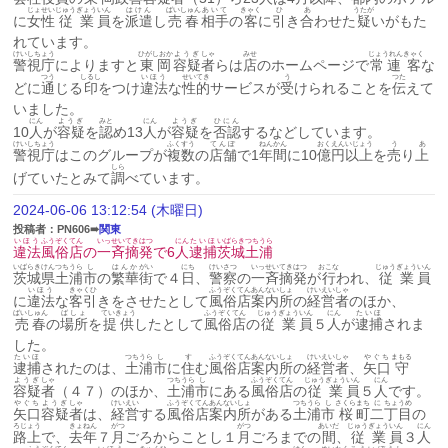
じょせい
じゅうぎょう
いん
はけん
ばいしゅん
あいて
きゃく
ひ
あ
うたが
に
女性
従業
員
を
派遣
し
売春
相手
の
客
に
引
き
合
わせた
疑
いがもた
れています。
けいしちょう
ひがしおか
ようぎ
しゃ
みせ
じょうれん
きゃく
警視庁
によりますと
東岡
容疑
者
らは
店
のホームページで
常連
客
な
つう
しるし
いほう
せいてき
う
つた
どに
通
じる
印
をつけ
違法
な
性的
サービスが
受
けられることを
伝
えて
いました。
にん
ようぎ
みと
にん
ようぎ
ひにん
10
人
が
容疑
を
認
め13
人
が
容疑
を
否認
するなどしています。
けいしちょう
ふくすう
てんぽ
ねんかん
おく
えん
いじょう
う
あ
警視庁
はこのグループが
複数
の
店舗
で1
年間
に10
億
円
以上
を
売
り
上
しら
げていたとみて
調
べています。
2024-06-06 13:12:54 (木曜日)
投稿者：PN606➠
関東
いほう
ふうぞく
てん
いっせい
てきはつ
にん
たいほ
いばらき
つちうら
違法
風俗
店
の
一斉
摘発
で6
人
逮捕
茨城
土浦
いばらき
けん
つちうら
し
はんか
がい
にち
けいさつ
いっせい
てきはつ
おこな
じゅうぎょう
いん
茨城
県
土浦
市
の
繁華
街
で４
日
、
警察
の
一斉
摘発
が
行
われ、
従業
員
いほう
きゃくひ
ふうぞく
てん
あんない
しょ
けいえい
しゃ
に
違法
な
客引
きをさせたとして
風俗
店
案内
所
の
経営
者
のほか、
ばいしゅん
ばしょ
ていきょう
ふうぞく
てん
じゅうぎょう
いん
にん
たいほ
売春
の
場所
を
提供
したとして
風俗
店
の
従業
員
５
人
が
逮捕
されま
した。
たいほ
つちうら
し
す
ふうぞく
てん
あんない
しょ
けいえい
しゃ
やぐち
まもる
逮捕
されたのは、
土浦
市
に
住
む
風俗
店
案内
所
の
経営
者
、
矢口
守
ようぎ
しゃ
つちうら
し
ふうぞく
てん
じゅうぎょう
いん
にん
容疑
者
（４７）のほか、
土浦
市
にある
風俗
店
の
従業
員
５
人
です。
やぐち
ようぎ
しゃ
けいえい
ふうぞく
てん
あんない
しょ
つちうら
し
さくら
まち
に
ちょうめ
矢口
容疑
者
は、
経営
する
風俗
店
案内
所
がある
土浦
市
桜
町
二
丁目
の
ろじょう
きょねん
がつ
がつ
あいだ
じゅうぎょう
いん
にん
路上
で、
去年
７
月
ごろからことし１
月
ごろまでの
間
、
従業
員
３
人