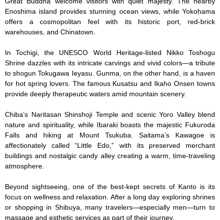
Great Buddha welcome visitors with quiet majesty. The nearby 
Enoshima island provides stunning ocean views, while Yokohama 
offers a cosmopolitan feel with its historic port, red-brick 
warehouses, and Chinatown.

In Tochigi, the UNESCO World Heritage-listed Nikko Toshogu 
Shrine dazzles with its intricate carvings and vivid colors—a tribute 
to shogun Tokugawa Ieyasu. Gunma, on the other hand, is a haven 
for hot spring lovers. The famous Kusatsu and Ikaho Onsen towns 
provide deeply therapeutic waters amid mountain scenery.

Chiba’s Naritasan Shinshoji Temple and scenic Yoro Valley blend 
nature and spirituality, while Ibaraki boasts the majestic Fukuroda 
Falls and hiking at Mount Tsukuba. Saitama’s Kawagoe is 
affectionately called “Little Edo,” with its preserved merchant 
buildings and nostalgic candy alley creating a warm, time-traveling 
atmosphere.

Beyond sightseeing, one of the best-kept secrets of Kanto is its 
focus on wellness and relaxation. After a long day exploring shrines 
or shopping in Shibuya, many travelers—especially men—turn to 
massage and esthetic services as part of their journey.
