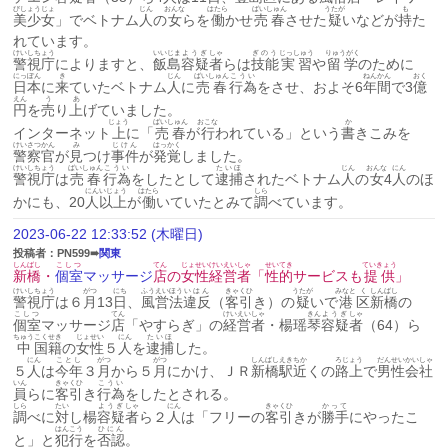
びしょうじょ
じん
おんな
はたら
ばいしゅん
うたが
も
美少女
」でベトナム
人
の
女
らを
働
かせ
売春
させた
疑
いなどが
持
た
れています。
けいしちょう
いいじま
ようぎ
しゃ
ぎのう
じっしゅう
りゅうがく
警視庁
によりますと、
飯島
容疑
者
らは
技能
実習
や
留学
のために
にっぽん
き
じん
ばいしゅん
こうい
ねんかん
おく
日本
に
来
ていたベトナム
人
に
売春
行為
をさせ、およそ6
年間
で3
億
えん
う
あ
円
を
売
り
上
げていました。
じょう
ばいしゅん
おこな
か
インターネット
上
に「
売春
が
行
われている」という
書
きこみを
けいさつかん
み
じけん
はっかく
警察官
が
見
つけ
事件
が
発覚
しました。
けいしちょう
ばいしゅん
こうい
たいほ
じん
おんな
にん
警視庁
は
売春
行為
をしたとして
逮捕
されたベトナム
人
の
女
4
人
のほ
にん
いじょう
はたら
しら
かにも、20
人
以上
が
働
いていたとみて
調
べています。
2023-06-22 12:33:52 (木曜日)
投稿者：PN599➠
関東
しんばし
こしつ
てん
じょせい
けいえい
しゃ
せいてき
ていきょう
新橋
・
個室
マッサージ
店
の
女性
経営
者
「
性的
サービスも
提供
」
けいしちょう
がつ
にち
ふうえいほう
いはん
きゃくひ
うたが
みなと
く
しんばし
警視庁
は６
月
13
日
、
風営法
違反
（
客引
き）の
疑
いで
港
区
新橋
の
こしつ
てん
けいえい
しゃ
きん
ようぎ
しゃ
個室
マッサージ
店
「やすらぎ」の
経営
者
・楊瑶
琴
容疑
者
（64）ら
ちゅう
こくせき
じょせい
にん
たいほ
中
国籍
の
女性
５
人
を
逮捕
した。
にん
ことし
がつ
がつ
しんばし
えき
ちか
ろじょう
だんせい
かいしゃ
５
人
は
今年
３
月
から５
月
にかけ、ＪＲ
新橋
駅
近
くの
路上
で
男性
会社
いん
きゃくひ
こうい
員
らに
客引
き
行為
をしたとされる。
しら
たい
ようぎ
しゃ
にん
きゃくひ
かって
調
べに
対
し楊
容疑
者
ら２
人
は「フリーの
客引
きが
勝手
にやったこ
はんこう
ひにん
と」と
犯行
を
否認
。