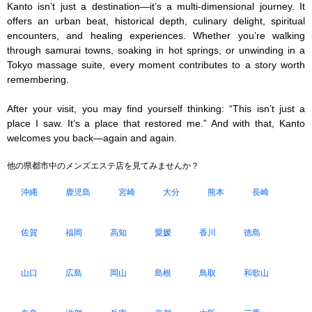
Kanto isn’t just a destination—it’s a multi-dimensional journey. It 
offers an urban beat, historical depth, culinary delight, spiritual 
encounters, and healing experiences. Whether you’re walking 
through samurai towns, soaking in hot springs, or unwinding in a 
Tokyo massage suite, every moment contributes to a story worth 
remembering.

After your visit, you may find yourself thinking: “This isn’t just a 
place I saw. It’s a place that restored me.” And with that, Kanto 
welcomes you back—again and again.
他の県都市中のメンズエステ店を見てみませんか？
沖縄
鹿児島
宮崎
大分
熊本
長崎
佐賀
福岡
高知
愛媛
香川
徳島
山口
広島
岡山
島根
鳥取
和歌山