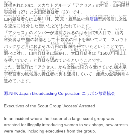
たいほ
かんぶ
やまうち
よう
とう
逮捕
されたのは、スカウトグループ「アクセス」の
幹部
・
山内
陽
登
ようぎ
しゃ
おおた
りく
ようぎ
しゃ
容疑
者
（27）と
太田
陸
容疑
者
（23）です。
やまうち
ようぎ
しゃ
きょねん
がつ
とうきょう
としま
く
む
てんぽ
がた
ふうぞく
てん
じょせい
山内
容疑
者
らは
去年
11
月
、
東京
・
豊島
区
の
無
店舗
型
風俗
店
に
女性
いほう
しょうかい
うたが
を
違法
に
紹介
した
疑
いなどがもたれています。
たいほ
こんかい
にん
め
やまうち
「アクセス」のメンバーが
逮捕
されるのは
今回
で9
人
目
で、
山内
ようぎ
しゃ
ちゅうけん
かんぶ
じゅう
すう
めい
ぶか
ひき
容疑
者
は
中堅
の
幹部
として
十
数
名
の
部下
を
率
いていて、スカウト
つき
まん
えん
ほうしゅう
え
バックなど
月
におよそ70
万
円
の
報酬
を
得
ていたということです。
しら
たい
やまうち
ようぎ
しゃ
もくひ
おおた
ようぎ
しゃ
まん
えん
いじょう
調
べに
対
し、
山内
容疑
者
は
黙秘
し、
太田
容疑
者
は「1500
万
円
以上
かせ
ようぎ
みと
を
稼
いでいた」と
容疑
を
認
めているということです。
けいしちょう
じょせい
しょうかい
う
とちぎ
けん
また、
警視庁
は「アクセス」から
女性
の
紹介
を
受
けていた
栃木
県
うつのみや
し
ふうぞく
てん
せきにん
しゃ
おとこ
たいほ
そしき
ぜんよう
かいめい
宇都宮
市
の
風俗
店
の
責任
者
の
男
も
逮捕
していて、
組織
の
全容
解明
を
すす
進
めています。
源:NHK Japan Broadcasting Corporation ニッポン放送協会
Executives of the Scout Group 'Access' Arrested
In an incident where the leader of a large scout group was 
arrested for illegally introducing women to sex shops, new arrests 
were made, including executives from the group.