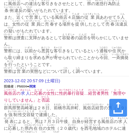
ふうぞく
てん
いほう
きゃくひ
けん
めいわく
こうい
ぼうし
に
風俗
店
への
違法
な
客引
きをさせたとして、
県
の
迷惑
行為
防止
じょうれい
いはん
うたが
条例
違反
の
疑
いがもたれています。
ちか
えいぎょう
ふうぞく
てん
てんぽ
じゅうぎょう
いん
にん
また、
近
くで
営業
している
風俗
店
４
店舗
の
従業
員
あわせて５
人
じょせい
じゅうぎょう
いん
ばいしゅん
ばしょ
ていきょう
ばいしゅん
ほう
いはん
は、
女性
の
従業
員
に
売春
する
場所
を
提供
したとして
売春
法
違反
うたが
の
疑
いがもたれています。
けいさつ
そうさ
ししょう
ようぎ
しゃ
にんぴ
あき
警察
は
捜査
に
支障
があるとして
容疑
者
の
認否
を
明
らかにしていませ
ん。
けいさつ
いぜん
あくしつ
きゃくひ
つうほう
じゅうみん
警察
には、
以前
から
悪質
な
客引
きをしているという
通報
や
住民
か
と
し
もと
こえ
よ
こんかい
いっせい
てきはつ
ら
取
り
締
まりを
求
める
声
が
寄
せられていたことから
今回
、
一斉
摘発
おこな
を
行
ったということです。
けいさつ
えいぎょう
じったい
くわ
しら
警察
は
営業
の
実態
などについて
詳
しく
調
べています。
2023-12-02 20:57:09 (土曜日)
投稿者：PN604➠
関東
ふうぞく
てん
きゅうじん
おうぼ
じょせい
せいてき
ぼうこう
ようぎ
けいえい
しゃ
だんせい
むり
風俗
店
の
求人
に
応募
の
女性
に
性的
暴行
容疑
…
経営
者
男性
「
無理
や
ひにん
りしていません」と
否認
ぐんま
けんけい
たかさき
しょ
にち
まえばし
し
たかい
まち
ふうぞく
てん
けいえい
おとこ
群馬
県警
高崎
署
は２８
日
、
前橋
市
高井
町
、
風俗
店
経営
の
男
（３９）
きょうせい
せいこう
ようぎ
たいほ
を
強制
性交
容疑
で
逮捕
した。
はっぴょう
おとこ
がつ
にち
ごご
じしん
けいえい
ふうぞく
てん
きゅうじん
発表
によると、
男
は７
月
３
日
午後
、
自身
が
経営
する
風俗
店
の
求人
おうぼ
けんない
ざいじゅう
じょせい
さい
だい
にし
げ
ちいき
つ
に
応募
した
県内
在住
の
女性
（２０
歳
代
）を
西
毛
地域
のホテルに
連
こ
せいてき
ぼうこう
くわ
うたが