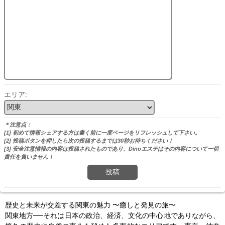
エリア:
＊注意点：
[1] 初めて情報シェアする方は書く前に一度ページをリフレッシュして下さい。
[2] 投稿ボタンを押したら次の投稿するまでは30秒お待ちください！
[3] 安全注意情報の内容は投稿されたものであり、Dinoエステはその内容について一切
責任を負いません！
投稿
歴史と未来が交差する関東の魅力 〜癒しと発見の旅〜

関東地方──それは日本の政治、経済、文化の中心地でありながら、