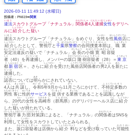
2026-03-11 11:49:12 (水曜日)
投稿者：PN619➠
関東
いほう
かんけい
しゃ
にん
たいほ
じょせい
違法
スカウトグループ「ナチュラル」
関係
者
4
人
逮捕
女性
をデリヘ
しょうかい
うたが
ルに
紹介
した
疑
い
いほう
じょせい
せい
ふうぞく
てん
違法
スカウトグループ「ナチュラル」をめぐり、
女性
を
性
風俗
店
に
しょうかい
けいしちょう
ちば
けん
けいさつ
ごうどう
そうさ
ほんぶ
しょくぎょう
紹介
したとして、
警視庁
と
千葉
県
警察
の
合同
捜査
本部
は、
職業
あんてい
ほう
いはん
うたが
かいちょう
おばた
ひろし
あきら
ようぎ
安定
法
違反
の
疑
いで「ナチュラル」
会長
の
小畑
寛
昭
容疑
しゃ
さい
たいほ
さかぐち
たかし
じゅ
ようぎ
しゃ
とうきょう
者
（40）を
再
逮捕
し、メンバーの
坂口
隆
樹
容疑
者
（28）＝
東京
と
しんじゅく
く
しょうかい
う
ふうぞく
てん
かんけい
しゃ
おとこ
にん
あら
都
新宿
区
＝、さらに
紹介
を
受
けた
風俗
店
関係
者
の
男
2
人
を
新
たに
たいほ
逮捕
した。
にんぴ
あき
認否
については
明
らかにされていない。
にん
きょうぼう
れい
わ
ねん
がつ
がつ
ふ
とくてい
たすう
4
人
は
共謀
し、
令
和
5
年
9
月
から11
月
ごろにかけて、
不
特定
多数
の
だんせい
きゃく
せいてき
ていきょう
ぎょうむ
にんしき
男性
客
に
性的
サービス
を
提供
する
業務
であることを
認識
しなが
だい
じょせい
たかさき
し
ぐんま
けん
てん
しょうかい
ら、20
代
の
女性
を
高崎
市
（
群馬
県
）のデリバリーヘルス
店
に
紹介
うたが
も
した
疑
いが
持
たれている。
けいしちょう
ぼうりょくだん
たいさく
か
かんけい
しゃ
警視庁
暴力団
対策
課
によると、「ナチュラル」の
関係
者
はSNSを
りよう
じょせい
利用
して
女性
をスカウトしていたとみられる。
さかぐち
ようぎ
しゃ
みせ
がわ
しょうかい
りょう
う
と
かのう
せい
また、
坂口
容疑
者
は
店
側
から
紹介
料
などを
受
け
取
っていた
可能
性