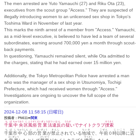
The men arrested are Yuto Yamauchi (27) and Riku Ota (23), 
executives from the scout group "Access." They are suspected of 
illegally introducing women to an unlicensed sex shop in Tokyo's 
Toshima Ward in November of last year.
This marks the ninth arrest of a member from "Access." Yamauchi, 
as a mid-level executive, is believed to have led a team of several 
subordinates, earning around 700,000 yen a month through scout-
back payments.
In questioning, Yamauchi remained silent, while Ota admitted to 
the charges, stating that he had earned over 15 million yen.
Additionally, the Tokyo Metropolitan Police have arrested a man 
who was the manager of a sex shop in Utsunomiya, Tochigi 
Prefecture, which had received women through "Access." 
Investigations are ongoing to uncover the full scope of the 
organization.
2024-12-08 11:58:15 (日曜日)
投稿者：PN611➠
関東
ちば
ちゅうおう
く
ふうぞく
えいぎょう
ほう
いはん
うたが
そうさく
千葉
中央
区
風俗
営業
法
違反
の
疑
いでナイトクラブ
捜索
ちば
し
ちゅうしん
ぶ
えいぎょう
きんし
ちいき
ごぜん
じ
いこう
みせ
千葉
市
中心
部
の
営業
が
禁止
されている
地域
で、
午前
０
時
以降
に
店
えいぎょう
けいさつ
そうさく