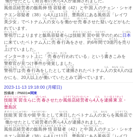
働
かせたとして
経営
者
の
男
ら4
人
が
逮捕
されました。
ふうぞく
てん
けいえい
しゃ
いいじま
しん
さとる
ようぎ
しゃ
ちゅうごくじん
風俗
店
経営
者
の
飯島
伸
悟
容疑
者
（42）と
中国人
のチェン・シャオ
ようぎ
しゃ
にん
にち
としま
く
ふうぞく
てん
チエン
容疑
者
（38）ら4
人
は11
日
、
豊島
区
にある
風俗
店
「レイワ
びしょうじょ
じん
おんな
はたら
ばいしゅん
うたが
美少女
」でベトナム
人
の
女
らを
働
かせ
売春
させた
疑
いなどがもた
れています。
けいしちょう
いいじま
ようぎ
しゃ
ぎのう
じっしゅう
りゅうがく
にっぽん
警視庁
によりますと
飯島
容疑
者
らは
技能
実習
や
留学
のために
日本
き
じん
ばいしゅん
こうい
やく
ねんかん
おく
えん
う
に
来
ていたベトナム
人
に
売春
行為
をさせ、
約
6
年間
で3
億
円
を
売
り
あ
上
げていました。
じょう
ばいしゅん
おこな
か
インターネット
上
に「
売春
が
行
われている」という
書
きこみを
けいさつかん
み
じけん
はっかく
警察官
が
見
つけ
事件
が
発覚
しました。
けいしちょう
ばいしゅん
こうい
たいほ
じん
おんな
にん
警視庁
は
売春
行為
をしたとして
逮捕
されたベトナム
人
の
女
4
人
のほ
にん
いじょう
はたら
しら
かにも、20
人
以上
が
働
いていたとみて
調
べています。
2023-11-13 19:18:00 (月曜日)
投稿者：PN601➠
関東
ぎのう
じっしゅう
せい
ばいしゅん
ふうぞく
てん
けいえい
しゃ
にん
たいほ
とうきょう
技能
実習
生
らに
売春
させたか
風俗
店
経営
者
ら4
人
を
逮捕
東京
・
としま
く
豊島
区
ぎのう
じっしゅう
せい
りゅうがくせい
らいにち
じん
おんな
ふうぞく
てん
技能
実習
生
や
留学生
として
来日
したベトナム
人
の
女
らを
風俗
店
で
はたら
けいえい
しゃ
おとこ
にん
たいほ
働
かせたとして
経営
者
の
男
ら4
人
が
逮捕
されました。
ふうぞく
てん
けいえい
しゃ
いいじま
しん
さとる
ようぎ
しゃ
ちゅうごくじん
風俗
店
経営
者
の
飯島
伸
悟
容疑
者
（42）と
中国人
のチェン・シャオ
ようぎ
しゃ
にん
にち
としま
く
ふうぞく
てん
チエン
容疑
者
（38）ら4
人
は11
日
、
豊島
区
にある
風俗
店
「レイワ