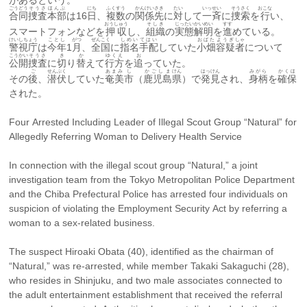
があるという。
ごうどう
そうさ
ほんぶ
にち
ふくすう
かんけい
さき
たい
いっせい
そうさく
おこな
合同
捜査
本部
は16
日
、
複数
の
関係
先
に
対
して
一斉
に
捜索
を
行
い、
おうしゅう
そしき
じったい
かいめい
すす
スマートフォンなどを
押収
し、
組織
の
実態
解明
を
進
めている。
けいしちょう
ことし
がつ
ぜんこく
しめい
てはい
おばた
ようぎ
しゃ
警視庁
は
今年
1
月
、
全国
に
指名
手配
していた
小畑
容疑
者
について
こうかい
そうさ
き
か
ゆくえ
お
公開
捜査
に
切
り
替
えて
行方
を
追
っていた。
ご
せんぷく
あまみ
し
かごしま
けん
はっけん
みがら
かくほ
その
後
、
潜伏
していた
奄美
市
（
鹿児島
県
）で
発見
され、
身柄
を
確保
された。
Four Arrested Including Leader of Illegal Scout Group “Natural” for 
Allegedly Referring Woman to Delivery Health Service
In connection with the illegal scout group “Natural,” a joint 
investigation team from the Tokyo Metropolitan Police Department 
and the Chiba Prefectural Police has arrested four individuals on 
suspicion of violating the Employment Security Act by referring a 
woman to a sex-related business.
The suspect Hiroaki Obata (40), identified as the chairman of 
“Natural,” was re-arrested, while member Takaki Sakaguchi (28), 
who resides in Shinjuku, and two male associates connected to 
the adult entertainment establishment that received the referral 