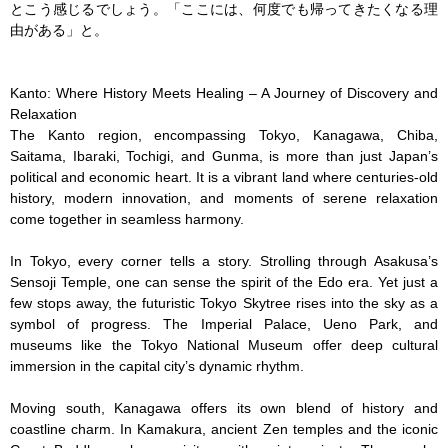
とこう感じるでしょう。「ここには、何度でも帰ってきたくなる理
由がある」と。

Kanto: Where History Meets Healing – A Journey of Discovery and 
Relaxation

The Kanto region, encompassing Tokyo, Kanagawa, Chiba, 
Saitama, Ibaraki, Tochigi, and Gunma, is more than just Japan’s 
political and economic heart. It is a vibrant land where centuries-old 
history, modern innovation, and moments of serene relaxation 
come together in seamless harmony.

In Tokyo, every corner tells a story. Strolling through Asakusa’s 
Sensoji Temple, one can sense the spirit of the Edo era. Yet just a 
few stops away, the futuristic Tokyo Skytree rises into the sky as a 
symbol of progress. The Imperial Palace, Ueno Park, and 
museums like the Tokyo National Museum offer deep cultural 
immersion in the capital city’s dynamic rhythm.

Moving south, Kanagawa offers its own blend of history and 
coastline charm. In Kamakura, ancient Zen temples and the iconic 