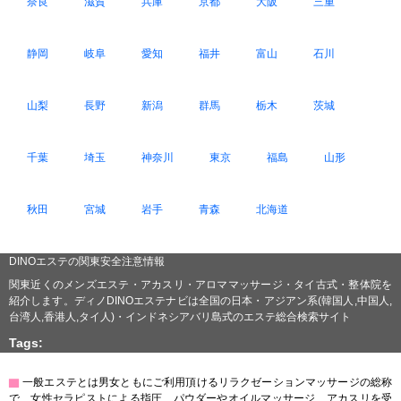
奈良
滋賀
兵庫
京都
大阪
三重
静岡
岐阜
愛知
福井
富山
石川
山梨
長野
新潟
群馬
栃木
茨城
千葉
埼玉
神奈川
東京
福島
山形
秋田
宮城
岩手
青森
北海道
DINOエステの関東安全注意情報
関東近くのメンズエステ・アカスリ・アロママッサージ・タイ古式・整体院を
紹介します。ディノDINOエステナビは全国の日本・アジアン系(韓国人,中国人,
台湾人,香港人,タイ人)・インドネシアバリ島式のエステ総合検索サイト
Tags:
▇
一般エステとは男女ともにご利用頂けるリラクゼーションマッサージの総称
で、女性セラピストによる指圧、パウダーやオイルマッサージ、アカスリを受