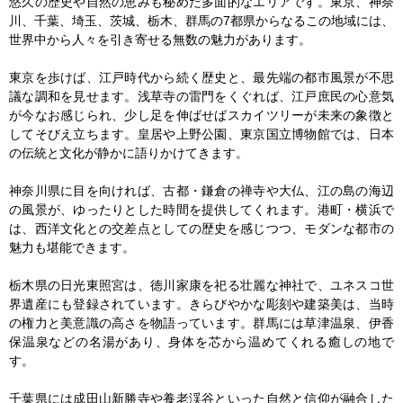
悠久の歴史や自然の恵みも秘めた多面的なエリアです。東京、神奈
川、千葉、埼玉、茨城、栃木、群馬の7都県からなるこの地域には、
世界中から人々を引き寄せる無数の魅力があります。

東京を歩けば、江戸時代から続く歴史と、最先端の都市風景が不思
議な調和を見せます。浅草寺の雷門をくぐれば、江戸庶民の心意気
が今なお感じられ、少し足を伸ばせばスカイツリーが未来の象徴と
してそびえ立ちます。皇居や上野公園、東京国立博物館では、日本
の伝統と文化が静かに語りかけてきます。

神奈川県に目を向ければ、古都・鎌倉の禅寺や大仏、江の島の海辺
の風景が、ゆったりとした時間を提供してくれます。港町・横浜で
は、西洋文化との交差点としての歴史を感じつつ、モダンな都市の
魅力も堪能できます。

栃木県の日光東照宮は、徳川家康を祀る壮麗な神社で、ユネスコ世
界遺産にも登録されています。きらびやかな彫刻や建築美は、当時
の権力と美意識の高さを物語っています。群馬には草津温泉、伊香
保温泉などの名湯があり、身体を芯から温めてくれる癒しの地で
す。

千葉県には成田山新勝寺や養老渓谷といった自然と信仰が融合した