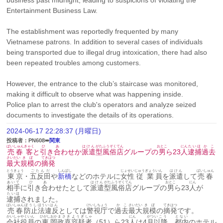
business past midnight, leading to suspicions of violating the 
Entertainment Business Law.
The establishment was reportedly frequented by many 
Vietnamese patrons. In addition to several cases of individuals 
being transported due to illegal drug intoxication, there had also 
been repeated troubles among customers.
However, the entrance to the club’s staircase was monitored, 
making it difficult to observe what was happening inside.
Police plan to arrest the club's operators and analyze seized 
documents to investigate the details of its operations.
2024-06-17 22:28:37 (月曜日)
投稿者：PN608➠
関東
ばいしゅん
きゃく
ひ
あ
はけん
がた
ふうぞく
てん
おとこ
にん
たいほ
かこ
売春
客
と
引
き
合
わせか
派遣
型
風俗
店
グループの
男
ら23
人
逮捕
過去
さいだい
きぼ
てきはつ
最大
規模
の
摘発
とうきょう
ごたんだ
しんばし
じょせい
じゅうぎょう
いん
はけん
ばいしゅん
東京
・
五反田
や
新橋
などのホテルに
女性
従業
員
を
派遣
して
売春
あいて
ひ
あ
はけん
がた
ふうぞく
てん
おとこ
にん
相手
に
引
き
合
わせたとして
派遣
型
風俗
店
グループの
男
ら23
人
が
たいほ
逮捕
されました。
ばいしゅん
ぼうし
ほう
いはん
けいしちょう
かこ
さいだい
きぼ
てきはつ
売春
防止
法
違反
としては
警視庁
で
過去
最大
規模
の
摘発
です。
かいしゃ
やくいん
ひがし
おか
まさき
ようぎ
しゃ
にん
がつ
いこう
とない
会社
役員
の
東
岡
政喜
容疑
者
（51）ら23
人
は4
月
以降
、
都内
のホテル