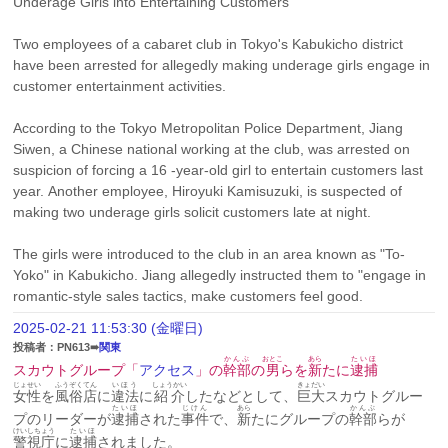
Underage Girls into Entertaining Customers
Two employees of a cabaret club in Tokyo's Kabukicho district 
have been arrested for allegedly making underage girls engage in 
customer entertainment activities.
According to the Tokyo Metropolitan Police Department, Jiang 
Siwen, a Chinese national working at the club, was arrested on 
suspicion of forcing a 16 -year-old girl to entertain customers last 
year. Another employee, Hiroyuki Kamisuzuki, is suspected of 
making two underage girls solicit customers late at night.
The girls were introduced to the club in an area known as "To-
Yoko" in Kabukicho. Jiang allegedly instructed them to "engage in 
romantic-style sales tactics, make customers feel good.
2025-02-21 11:53:30 (金曜日)
投稿者：PN613➠
関東
かんぶ
おとこ
あら
たいほ
スカウトグループ「
アクセス
」の
幹部
の
男
らを
新
たに
逮捕
じょせい
ふうぞく
てん
いほう
しょうかい
きょだい
女性
を
風俗
店
に
違法
に
紹介
したなどとして、
巨大
スカウトグルー
たいほ
じけん
あら
かんぶ
プのリーダーが
逮捕
された
事件
で、
新
たにグループの
幹部
らが
けいしちょう
たいほ
警視庁
に
逮捕
されました。