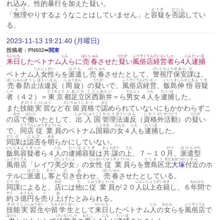
れ
込
み、
性的
暴行
を
加
えた
疑
い。
むり
ようぎ
ひにん
「
無理
やりするようなことはしていません」と
容疑
を
否認
してい
る。
2023-11-13 19:21:40 (月曜日)
投稿者：PN602➠
関東
らいにち
じん
ばいしゅん
うたが
ふうぞく
てん
けいえい
しゃ
にん
たいほ
来日
したベトナム
人
らに
売春
させた
疑
い
風俗
店
経営
者
ら4
人
逮捕
じん
じょせい
はけん
ばいしゅん
けいしちょう
ほあん
か
ベトナム
人
女性
らを
派遣
し
売春
させたとして、
警視庁
保安
課
は、
ばいしゅん
ぼうし
ほう
いはん
しゅうせん
うたが
ふうぞく
てん
けいえい
いいじま
しん
さとる
ようぎ
売春
防止
法
違反
（
周旋
）の
疑
いで、
風俗
店
経営
、
飯島
伸
悟
容疑
しゃ
とうきょう
と
あだち
く
にしあらい
だんじょ
にん
たいほ
者
（４２）＝
東京
都
足立
区
西新井
＝ら
男女
４
人
を
逮捕
した。
ぎのう
じっしゅう
ざいりゅう
しかく
みと
また
技能
実習
など
在留
資格
で
認
められていないにもかかわらずこ
みせ
はたら
しゅつにゅうこく
かんり
ほう
いはん
しかく
がい
かつどう
うたが
の
店
で
働
いたとして、
出入国
管理
法
違反
（
資格
外
活動
）の
疑
い
どうてん
じゅうぎょう
いん
こくせき
おんな
にん
たいほ
で、
同店
従業
員
のベトナム
国籍
の
女
４
人
も
逮捕
した。
どう
か
にんぴ
あき
同
課
は
認否
を
明
らかにしていない。
いいじま
ようぎ
しゃ
にん
たいほ
ようぎ
きょうぼう
うえ
がつ
はけん
がた
飯島
容疑
者
ら４
人
の
逮捕
容疑
は
共謀
の
上
、７～１０
月
、
派遣
型
ふうぞく
てん
びしょうじょ
じょせい
じゅうぎょう
いん
としま
く
きたおおつか
ふきん
風俗
店
「レイワ
美少女
」の
女性
従業
員
らを
豊島
区
北
大塚
付近
のホ
はけん
きゃく
ひ
あ
ばいしゅん
テルに
派遣
し
客
と
引
き
合
わせ、
売春
させたとしている。
どう
か
みせ
た
じゅうぎょう
いん
にん
いじょう
ざいせき
ねんかん
同
課
によると、
店
には
他
に
従業
員
が２０
人
以上
在籍
し、６
年間
で
やく
おく
えん
う
あ
約
３
億
円
を
売
り
上
げたとみられる。
ぎのう
じっしゅう
せい
りゅうがくせい
らいにち
じん
おんな
ふうぞく
てん
技能
実習
生
や
留学生
として
来日
したベトナム
人
の
女
らを
風俗
店
で
はたら
けいえい
しゃ
おとこ
にん
たいほ