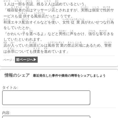
ひとり
いちぶ
ひにん
のこ
ふたり
みと
１人
は
一部
を
否認
、
残
る
２人
は
認
めているという。
ようぎ
しゃ
みせ
てん
じっさい
こしつ
せいてき
「楊
容疑
者
の
店
はマッサージ
店
とされますが、
実際
は
個室
で
性的
サ
ていきょう
ふうぞく
てん
ービスも
提供
する
風俗
店
だったようです。
わかん
はいごう
つか
じょせい
じゅうぎょう
いん
こうい
和漢
エキス
配合
オイルなどを
使
い、
女性
従業
員
がわいせつな
行為
をしていたとか。
こ
えら
だんせい
こえ
ごういん
きゃくひ
『かわいい
子
を
選
べるよ』などと
男性
に
声
をかけ、
強引
な
客引
きを
していたといわれます。
みせ
はい
ざっきょ
ふうぞく
えいぎょう
きんし
くいき
けいさつ
店
が
入
っていた
雑居
ビルは
風俗
営業
の
禁止
区域
にあるため、
警察
よざい
そうさ
すす
は
余罪
についても
捜査
を
進
めています」
前ページへ▶
ページ：
情報のシェア
最近発生した事件や摘発の噂等をシェアしましょう
タイトル:
内容: