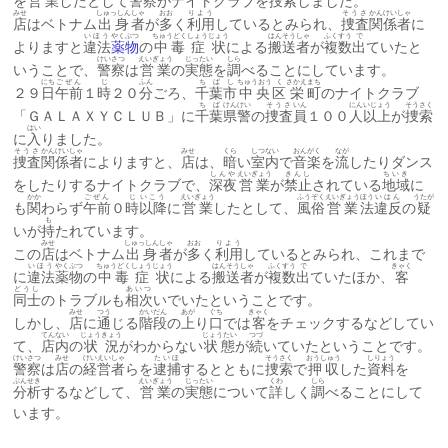
を
営業
したとして
警察
がナイトクラブを
捜索
しました。
みせ
しゅっしん
しゃ
おお
りよう
そうさ
かんけい
しゃ
店
はベトナム
出身
者
が
多
く
利用
しているとみられ、
捜査
関係
者
に
いほう
やくぶつ
ちゅうどく
しょうじょう
はんそう
しゃ
ふくすう
で
よりますと
違法
薬物
の
中毒
症状
による
搬送
者
が
複数
出
ていたと
けいさつ
えいぎょう
じったい
しら
いうことで、
警察
は
営業
の
実態
を
調
べることにしています。
にち
ごぜん
じ
ふん
ちば
し
ちゅうおう
く
さかえ
まち
２９
日
午前
１
時
２０
分
ごろ、
千葉
市
中央
区
栄
町
のナイトクラブ
ちば
けんけい
そうさ
いん
にん
いじょう
そうさく
「ＧＡＬＡＸＹＣＬＵＢ」に
千葉
県警
の
捜査
員
１００
人
以上
が
捜索
はい
に
入
りました。
そうさ
かんけい
しゃ
みせ
くら
しつない
おんがく
なが
捜査
関係
者
によりますと、
店
は、
暗
い
室内
で
音楽
を
流
したりダンス
しんや
えいぎょう
きんし
ちいき
をしたりするナイトクラブで、
深夜
営業
が
禁止
されている
地域
に
かか
ごぜん
じ
いこう
えいぎょう
ふうぞく
えいぎょう
ほう
いはん
うたが
も
関
わらず
午前
０
時
以降
に
営業
したとして、
風俗
営業
法
違反
の
疑
も
いが
持
たれています。
みせ
しゅっしん
しゃ
おお
りよう
この
店
はベトナム
出身
者
が
多
く
利用
しているとみられ、これまで
いほう
やくぶつ
ちゅうどく
しょうじょう
はんそう
しゃ
ふくすう
で
きゃく
に
違法
薬物
の
中毒
症状
による
搬送
者
が
複数
出
ていたほか、
客
どうし
あいつ
同士
のトラブルも
相次
いでいたということです。
みせ
つう
かいだん
あが
ぐち
きゃく
しかし、
店
に
通
じる
階段
の
上
り
口
では
客
をチェックするなどしてい
てんない
じょうきょう
じょうたい
つづ
て、
店内
の
状況
がわからない
状態
が
続
いていたということです。
けいさつ
みせ
けいえい
しゃ
たいほ
そうさく
おうしゅう
しりょう
警察
は
店
の
経営
者
らを
逮捕
するとともに
捜索
で
押収
した
資料
を
ぶんせき
えいぎょう
じったい
くわ
しら
分析
するなどして、
営業
の
実態
について
詳
しく
調
べることにして
います。