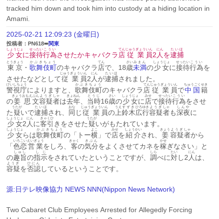
tracked him down and took him into custody at a hiding location in 
Amami.
2025-02-21 12:09:23 (金曜日)
投稿者：PN618➠
関東
しょうじょ
せったい
こうい
てん
じゅうぎょう
いん
にん
たいほ
少女
に
接待
行為
させたかキャバクラ
店
従業
員
2
人
を
逮捕
とうきょう
かぶきちょう
てん
さい
みまん
しょうじょ
せったい
こうい
東京
・
歌舞伎町
のキャバクラ
店
で、18
歳
未満
の
少女
に
接待
行為
を
じゅうぎょう
いん
にん
たいほ
させたなどとして
従業
員
2
人
が
逮捕
されました。
けいしちょう
かぶきちょう
てん
じゅうぎょう
いん
ちゅうごく
せき
警視庁
によりますと、
歌舞伎町
のキャバクラ
店
従業
員
で
中国
籍
きょう
おもえ
ぶん
ようぎ
しゃ
きょねん
とうじ
さい
しょうじょ
みせ
せったい
こうい
の
姜
思
文
容疑
者
は
去年
、
当時
16
歳
の
少女
に
店
で
接待
行為
をさせ
うたが
たいほ
おな
じゅうぎょう
いん
うえ
すずき
ひろゆき
ようぎ
しゃ
しんや
た
疑
いで
逮捕
され、
同
じ
従業
員
の
上
鈴木
広行
容疑
者
も
深夜
に
しょうじょ
にん
きゃくひ
うたが
少女
2
人
に
客引
きをさせた
疑
いがもたれています。
しょうじょ
かぶきちょう
よこ
みせ
しょうかい
きょう
ようぎ
しゃ
少女
らは
歌舞伎町
の「トー
横
」で
店
を
紹介
され、
姜
容疑
者
から
いろこい
えいぎょう
きゃく
きぶん
かせ
「
色恋
営業
をしろ、
客
の
気分
をよくさせてカネを
稼
ぎなさい」と
しゅし
しじ
しら
たい
にん
の
趣旨
の
指示
をされていたということですが、
調
べに
対
し2
人
は、
ようぎ
ひにん
容疑
を
否認
しているということです。
源:日テレ映像協力 NEWS NNN(Nippon News Network)
Two Cabaret Club Employees Arrested for Allegedly Forcing 