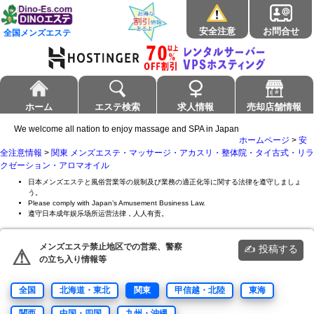
安全注意
お問合せ
全国メンズエステ
ホーム
エステ検索
求人情報
売却店舗情報
We welcome all nation to enjoy massage and SPA in Japan
ホームページ
>
安
全注意情報
>
関東 メンズエステ・マッサージ・アカスリ・整体院・タイ古式・リラ
クゼーション・アロマオイル
日本メンズエステと風俗営業等の規制及び業務の適正化等に関する法律を遵守しましょ
う。
Please comply with Japan’s Amusement Business Law.
遵守日本成年娱乐场所运营法律，人人有责。
メンズエステ禁止地区での営業、警察
✍ 投稿する
⚠
の立ち入り情報等
全国
北海道・東北
関東
甲信越・北陸
東海
関西
中国・四国
九州・沖縄