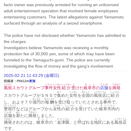
facto owner was previously arrested for running an unlicensed 
adult entertainment operation that involved female employees 
entertaining customers. The latest allegations against Yamamoto 
surfaced through an analysis of a seized smartphone.
The police have not disclosed whether Yamamoto has admitted to 
the charges.
Investigators believe Yamamoto was receiving a monthly 
protection fee of 30,000 yen, some of which may have been 
funneled to the Yamaguchi-gumi. The police are currently 
investigating the flow of money and the gang’s involvement.
2025-02-21 11:43:29 (金曜日)
投稿者：PN612➠
東海
ふうぞく
じけん
じょせい
しょうかい
う
ぎふ
し
てんぽ
てきはつ
風俗
スカウトグループ
事件
女性
紹介
受
けた
岐阜
市
の
店舗
を
摘発
あつ
じょせい
ぜんこく
ふうぞく
てん
しょうかい
スカウトグループがＳＮＳで
集
めた
女性
を
全国
の
風俗
店
に
紹介
おく
えん
ほうしゅう
う
と
じけん
し、およそ７０
億
円
の
報酬
を
受
け
取
っていたとされる
事件
で、
けいしちょう
じょせい
しょうかい
う
ぎふ
しない
警視庁
などはグループから
女性
の
紹介
を
受
けていた
岐阜
市内
の
てんぽ
あら
てきはつ
店舗
を
新
たに
摘発
しました。
てきはつ
ぎふ
し
かなづ
えん
よ
ちく
ふうぞく
てん
摘発
されたのは、
岐阜
市
の「
金津
園
」と
呼
ばれる
地区
にある
風俗
店
です。