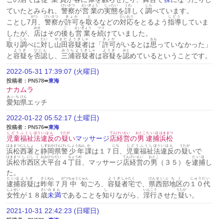
けいさつ
えいぎょう
じったい
くわ
しら
ていたとみられ、
警察
が
営業
の
実態
を
詳
しく
調
べています。
がつ
けいさつ
きょか
と
たいおう
しどう
ことし7
月
、
警察
が
許可
を
取
るなどの
対応
をとるよう
指導
していま
みせ
ご
えいぎょう
つづ
したが、
店
はその
後
も
営業
を
続
けていました。
と
しら
たい
やまだ
ようぎ
しゃ
きょか
おも
取
り
調
べに
対
し
山田
容疑
者
は「
許可
がいるとは
思
っていなかった」
ようぎ
ひにん
みうら
ようぎ
しゃ
ようぎ
みと
と
容疑
を
否認
し、
三浦
容疑
者
は
容疑
を
認
めているということです。
2022-05-31 17:39:07 (火曜日)
投稿者：PN578➠
東海
ナカムラ
あいち
けん
愛知
県
エッチ
2022-01-22 05:52:17 (土曜日)
投稿者：PN576➠
東海
じどう
ふくし
ほう
いはん
うたが
てん
けいえい
おとこ
たいほ
はままつ
児童
福祉
法
違反
の
疑
い
マッサージ
店
経営
の
男
逮捕
浜松
はままつ
にししょ
しずおか
けんけい
しょうねん
か
にち
じどう
ふくし
ほう
いはん
うたが
浜松
西署
と
静岡
県警
少年
課
は１７
日
、
児童
福祉
法
違反
の
疑
いで
はままつ
し
にし
く
おおひらだい
ちょうめ
てん
けいえい
おとこ
たいほ
浜松
市
西
区
大平台
４
丁目
、マッサージ
店
経営
の
男
（３５）を
逮捕
し
た。
たいほ
ようぎ
さくねん
がつ
ちゅうじゅん
ようぎ
しゃ
たく
けん
せいぶ
ちく
じゅうだい
逮捕
容疑
は
昨年
７
月
中旬
ごろ、
容疑
者
宅
で、
県
西部
地区
の
１０代
じょせい
さい
みまん
し
いんこう
うたが
女性
が１８
歳
未満
であることを
知
りながら、
淫行
させた
疑
い。
2021-10-31 22:42:23 (日曜日)