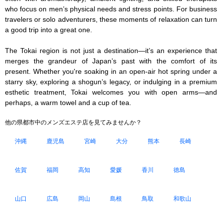
who focus on men’s physical needs and stress points. For business 
travelers or solo adventurers, these moments of relaxation can turn 
a good trip into a great one.

The Tokai region is not just a destination—it’s an experience that 
merges the grandeur of Japan’s past with the comfort of its 
present. Whether you're soaking in an open-air hot spring under a 
starry sky, exploring a shogun’s legacy, or indulging in a premium 
esthetic treatment, Tokai welcomes you with open arms—and 
perhaps, a warm towel and a cup of tea.
他の県都市中のメンズエステ店を見てみませんか？
沖縄
鹿児島
宮崎
大分
熊本
長崎
佐賀
福岡
高知
愛媛
香川
徳島
山口
広島
岡山
島根
鳥取
和歌山