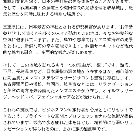
和紙の文化も深く、日本の手仕事の美を体感することができます。
そして、戦国武将・斎藤道三や織田信長の足跡を辿る岐阜城は、絶
景と歴史を同時に味わえる特別な場所です。

三重県には、日本最古の神社とされる伊勢神宮があります。“お伊勢
参り”として古くから多くの人々が訪れたこの地は、今なお神秘的な
空気に包まれています。また、鳥羽や志摩ではリアス式海岸の絶景
とともに、新鮮な海の幸を堪能できます。鈴鹿サーキットなど現代
的な魅力も融合し、多面的な観光が楽しめます。

そして、この地域を訪れるもう一つの理由が、“癒し”です。熱海、
下呂、長島温泉など、日本屈指の温泉地が点在するほか、都市部で
は高品質なメンズエステやマッサージサロンも豊富に存在します。
名古屋駅周辺や浜松、静岡市、岐阜市などには、リラクゼーション
と美容の両方を兼ね備えたメンズエステが点在し、オイルマッサー
ジ、ヘッドスパ、フェイシャルケアなどが受けられます。

これらの施設では、ビジネスマンや旅行者が心身ともにリセットで
きるよう、プライベートな空間とプロフェッショナルな施術が提供
されています。観光で歩き疲れた体をほぐし、精神的にも深いリラ
クゼーションが得られるのは、まさに旅の醍醐味です。
