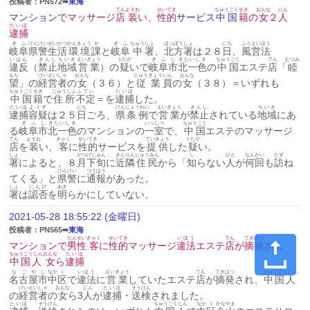
投稿者：PN572➠
東海
てん
よそお
せいてき
ちゅうごく
せき
おんな
にん
マンション
でマッサージ
店
装
い、
性的
サービス
中国
籍
の
女
２
人
たいほ
逮捕
ぎふ
けんけい
せいかつ
かんきょう
か
ぎふ
ちゅう
しょ
ほっぽう
しょ
にち
ふうえいほう
岐阜
県警
生活
環境
課
と
岐阜
中
署
、
北方
署
は２８
日
、
風営法
いはん
きんし
ちいき
えいぎょう
うたが
ぎふ
し
きたいしき
ちゅうごく
てん
むつみ
違反
（
禁止
地域
営業
）の
疑
いで
岐阜
市
北一色
の
中国
エステ
店
「
睦
もち
けいえい
しゃ
おんな
じゅうぎょう
いん
おんな
望
」の
経営
者
の
女
（３６）と
従業
員
の
女
（３８）＝いずれも
ちゅうごく
せき
じゅうしょ
ふてい
たいほ
中国
籍
で
住所
不定
＝を
逮捕
した。
たいほ
ようぎ
にち
けん
じょうれい
えいぎょう
きんし
ちいき
逮捕
容疑
は２５
日
ごろ、
県
条例
で
営業
が
禁止
されている
地域
にあ
ぎふ
し
きたいしき
いっしつ
ちゅうごく
る
岐阜
市
北一色
のマンションの
一室
で、
中国
エステのマッサージ
てん
よそお
きゃく
せいてき
ていきょう
うたが
店
を
装
い、
客
に
性的
サービスを
提供
した
疑
い。
しょ
がつ
げじゅん
きんりん
じゅうみん
し
ひと
なん
かい
たず
署
によると、８
月
下旬
に
近隣
住民
から「
知
らない
人
が
何
回
も
訪
ね
けんけい
つうほう
てくる」と
県警
に
通報
があった。
しょ
にんぴ
あき
署
は
認否
を
明
らかにしていない。
2021-05-28 18:55:22 (金曜日)
投稿者：PN565➠
東海
だんせい
きゃく
せいてき
いほう
てん
てきはつ
マンションで
男性
客
に
性的
マッサージ
違法
エステ
店
が
摘発
され
ちゅうごくじん
おんな
たいほ
中国人
女
ら
逮捕
なごや
し
なか
く
いほう
えいぎょう
てん
てきはつ
ちゅうごくじん
名古屋
市
中
区
で
違法
に
営業
していたエステ
店
が
摘発
され、
中国人
けいえい
しゃ
おんな
にん
たいほ
そうけん
の
経営
者
の
女
ら3
人
が
逮捕
・
送検
されました。
たいほ
そうけん
ちゅうごくじん
なか
く
かなやま