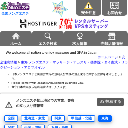
安全注意
お問合せ
全国メンズエステ
ホーム
エステ検索
求人情報
売却店舗情報
We welcome all nation to enjoy massage and SPA in Japan
ホームページ
>
安
全注意情報
>
東海 メンズエステ・マッサージ・アカスリ・整体院・タイ古式・リラ
クゼーション・アロマオイル
日本メンズエステと風俗営業等の規制及び業務の適正化等に関する法律を遵守しましょ
う。
Please comply with Japan’s Amusement Business Law.
遵守日本成年娱乐场所运营法律，人人有责。
メンズエステ禁止地区での営業、警察
✍ 投稿する
⚠
の立ち入り情報等
全国
北海道・東北
関東
甲信越・北陸
東海
関西
中国・四国
九州・沖縄