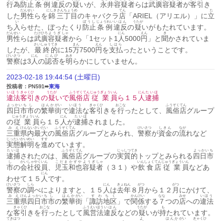
行為
防止
条例
違反
の
疑
いが、
永井
容疑
者
らは
武廣
容疑
者
が
客引
き
だんせい
にしき
さん
ちょうめ
てん
た
した
男性
らを
錦
三
丁目
のキャバクラ
店
「ARIEL（アリエル）」に
立
い
ぼうし
じょうれい
いはん
うたが
ち
入
らせた、ぼったくり
防止
条例
違反
の
疑
いがもたれています。
だんせい
たけひろ
ようぎ
しゃ
にん
えん
き
男性
らは
武廣
容疑
者
から「1セット1
人
5000
円
」と
聞
かされていま
さいしゅう
てき
まん
えん
しはら
したが、
最終
的
に15
万
7500
円
を
支払
ったということです。
けいさつ
にん
にんぴ
あき
警察
は3
人
の
認否
を
明
らかにしていません。
2023-02-18 19:44:54 (土曜日)
投稿者：PN591➠
東海
いほう
きゃくひ
うたが
ふうぞく
てん
じゅうぎょう
いん
にん
たいほ
違法
客引
きの
疑
いで
風俗
店
従業
員
ら１５
人
逮捕
よっかいち
し
はんか
がい
いほう
きゃくひ
おこな
ふうぞく
てん
四日市
市
の
繁華
街
で
違法
な
客引
きを
行
ったとして、
風俗
店
グループ
じゅうぎょう
いん
にん
たいほ
の
従業
員
ら１５
人
が
逮捕
されました。
みえ
けんない
さいだい
ふうぞく
てん
けいさつ
しきん
なが
三重
県内
最大
の
風俗
店
グループとみられ、
警察
が
資金
の
流
れなど
じったい
かいめい
すす
実態
解明
を
進
めています。
たいほ
ふうぞく
てん
じっしつ
てき
よっかいち
逮捕
されたのは、
風俗
店
グループの
実質
的
トップとみられる
四日市
し
かいしゃ
やくいん
こだま
かずや
ようぎ
しゃ
いんしょく
てん
じゅうぎょう
いん
市
の
会社
役員
、
児玉
和也
容疑
者
（３１）や
飲食
店
従業
員
などあ
にん
わせて１５
人
です。
けいさつ
しら
にん
きょねん
がつ
がつ
警察
の
調
べによりますと、１５
人
は
去年
８
月
から１２
月
にかけて、
みえ
けん
よっかいち
し
はんか
がい
すわ
ちく
かんけい
なな
みせ
いほう
三重
県
四日市
市
の
繁華
街
「
諏訪
地区
」で
関係
する
７
つの
店
への
違法
きゃくひ
おこな
ふうえいほう
いはん
うたが
も
な
客引
きを
行
ったとして
風営法
違反
などの
疑
いが
持
たれています。
てきはつ
よ
はんか
がい
きゃくひ