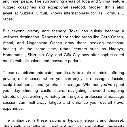
and inner peace. The surrounding areas of Toba and Shima feature 
rugged coastlines and exceptional seafood. Modern thrills also 
await at Suzuka Circuit, known internationally for its Formula 1 
races.

But beyond history and scenery, Tokai has quietly become a 
wellness destination. Renowned hot spring areas like Gero Onsen, 
Atami, and Nagashima Onsen draw those seeking traditional 
healing. At the same time, urban centers such as Nagoya, 
Hamamatsu, Shizuoka City, and Gifu City now offer sophisticated 
men’s esthetic salons and massage parlors.

These establishments cater specifically to male clientele, offering 
private, quiet spaces where you can enjoy oil massages, facials, 
scalp treatments, and lymphatic drainage. Whether you’ve spent 
your day climbing castle stairs, navigating crowded shopping 
streets, or just working remotely on the go, a professional massage 
session can melt away fatigue and enhance your overall travel 
experience.

The ambiance in these salons is typically elegant and discreet, 
often with aromatherapy, ambient lighting, and skilled therapists 