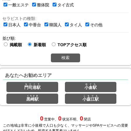
一般エステ
整体院
タイ古式
セラピストの種類:
日本人
中香台
韓国人
タイ人
その他
並び順:
掲載順
新着順
TOPアクセス順
検索
あなたへお勧めエリア
もじこう
おぐら
門司港駅
小倉駅
くろさき
こもりえ
黒崎駅
小森江駅
0
0
0
営業中、
状況不明、
閉店
この地域は非常に小規模で人口も少なく、マッサージやSPAサービスへの需要
がほとんどないため、投資する事業者はいません。