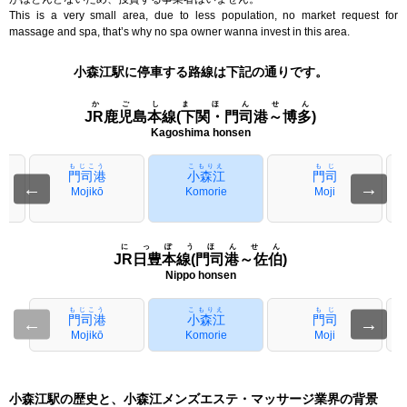
This is a very small area, due to less population, no market request for
massage and spa, that’s why no spa owner wanna invest in this area.
小森江駅に停車する路線は下記の通りです。
かごしまほんせん
JR鹿児島本線(下関・門司港～博多)
Kagoshima honsen
もじこう
こもりえ
もじ
門司港
小森江
門司
←
→
Mojikō
Komorie
Moji
にっぽうほんせん
JR日豊本線(門司港～佐伯)
Nippo honsen
もじこう
こもりえ
もじ
門司港
小森江
門司
←
→
Mojikō
Komorie
Moji
小森江駅の歴史と、小森江メンズエステ・マッサージ業界の背景