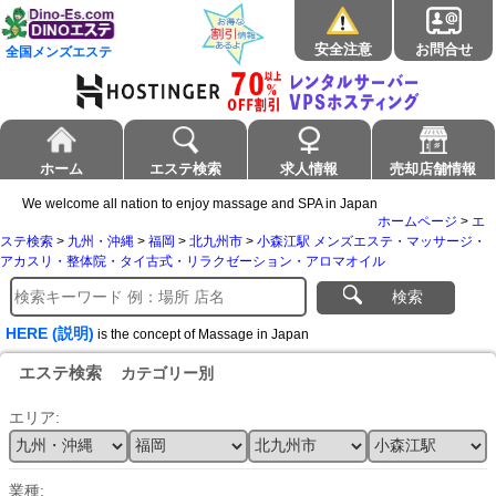
安全注意
お問合せ
全国メンズエステ
ホーム
エステ検索
求人情報
売却店舗情報
We welcome all nation to enjoy massage and SPA in Japan
ホームページ
>
エ
ステ検索
>
九州・沖縄
>
福岡
>
北九州市
>
小森江駅 メンズエステ・マッサージ・
アカスリ・整体院・タイ古式・リラクゼーション・アロマオイル
検索
HERE (説明)
is the concept of Massage in Japan
エステ検索
カテゴリー別
エリア:
業種: