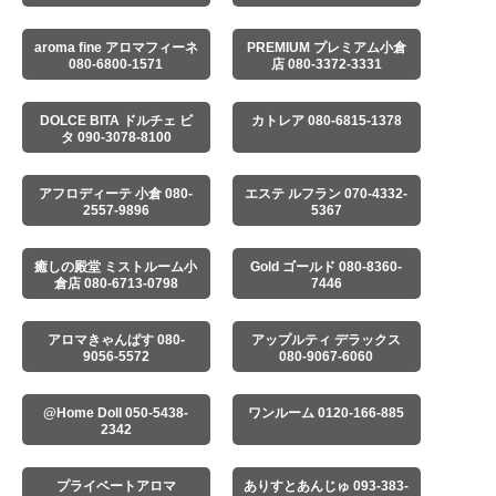
aroma fine アロマフィーネ
PREMIUM プレミアム小倉
080-6800-1571
店 080-3372-3331
DOLCE BITA ドルチェ ビ
カトレア 080-6815-1378
タ 090-3078-8100
アフロディーテ 小倉 080-
エステ ルフラン 070-4332-
2557-9896
5367
癒しの殿堂 ミストルーム小
Gold ゴールド 080-8360-
倉店 080-6713-0798
7446
アロマきゃんぱす 080-
アップルティ デラックス
9056-5572
080-9067-6060
@Home Doll 050-5438-
ワンルーム 0120-166-885
2342
プライベートアロマ
ありすとあんじゅ 093-383-