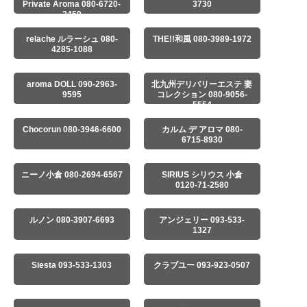
Private Aroma 080-6720-
3730
2459
relache ルラーシュ 080-
THE!!和風 080-3989-1972
4285-1088
aroma DOLL 090-2963-
北九州デリバリーエステ 妻
9595
コレクション 080-9056-
5554
Chocorun 080-3946-6600
カルム デ アロマ 080-
6715-8930
ニーノ小倉 080-2694-6567
SIRIUS シリウス 小倉
0120-71-2580
ルノン 080-3907-6693
アンジェリー 093-533-
1327
Siesta 093-533-1303
クラブユー 093-923-0507