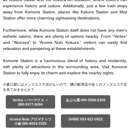
experience history and culture. Additionally, just a few train stops 
away from Komorie Station, places like Kokura Station and Moji 
Station offer more charming sightseeing destinations.

Furthermore, while Komorie Station itself does not have any men's 
esthetic salons, there are plenty of options nearby. From "Vertex" 
and "Aburaya" to "Aroma Nuts Kokura," visitors can easily find 
relaxation and pampering at these establishments.

Komorie Station is a harmonious blend of history and modernity, 
with plenty of attractions in the surrounding area. Visit Komorie 
Station to fully enjoy its charm and explore the nearby sights.
小森江駅にはメンズエステ店がないので、隣の駅周辺や近くのメンズエステ店
を見てみませんか？
Vertex～バーテクス ～
あぶら屋 090-5506-0369
080-5577-8266
Aroma Nuts アロマナッツ
SHINE 093-922-0922
小倉 080-9054-3355