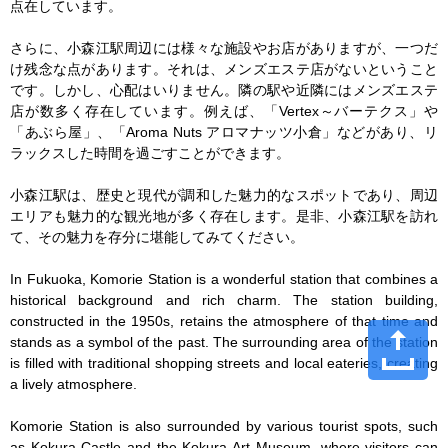
点在しています。

さらに、小森江駅周辺には様々な施設やお店がありますが、一つだ
け残念な点があります。それは、メンズエステ店がないということ
です。しかし、心配はいりません。隣の駅や近隣にはメンズエステ
店が数多く存在しています。例えば、「Vertex～バーテクス」や
「あぶら屋」、「Aroma Nuts アロマナッツ小倉」などがあり、リ
ラックスした時間を過ごすことができます。

小森江駅は、歴史と現代が調和した魅力的なスポットであり、周辺
エリアも魅力的な観光地が多く存在します。是非、小森江駅を訪れ
て、その魅力を存分に堪能してみてください。

In Fukuoka, Komorie Station is a wonderful station that combines a 
historical background and rich charm. The station building, 
constructed in the 1950s, retains the atmosphere of that time and 
stands as a symbol of the past. The surrounding area of the station 
is filled with traditional shopping streets and local eateries, creating 
a lively atmosphere.

Komorie Station is also surrounded by various tourist spots, such 
as Kokura Castle and the Kokura Art Museum, where visitors can 