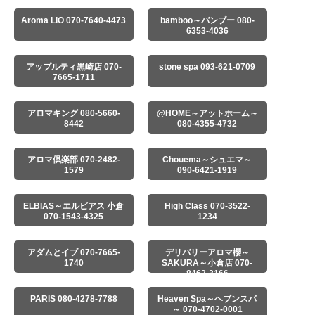
Aroma LIO 070-7640-4473
bamboo～バンブー 080-
6353-4036
アップルティ黒崎店 070-
stone spa 093-621-0709
7665-1711
アロマキング 080-5660-
@HOME～アットホーム～
8442
080-4355-4732
アロマ倶楽部 070-2482-
Chouema～シュエマ～
1579
090-6421-1919
ELBIAS～エルビアス 小倉
High Class 070-3522-
070-1543-4325
1234
アダムとイブ 070-7665-
デリバリーアロマ櫻～
1740
SAKURA～小倉店 070-
8462-3166
PARIS 080-4278-7788
Heaven Spa～ヘブンスパ
～ 070-4702-0001