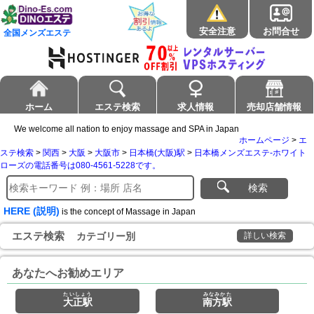
安全注意
お問合せ
全国メンズエステ
ホーム
エステ検索
求人情報
売却店舗情報
We welcome all nation to enjoy massage and SPA in Japan
ホームページ
>
エ
ステ検索
>
関西
>
大阪
>
大阪市
>
日本橋(大阪)駅
>
日本橋メンズエステ-ホワイト
ローズの電話番号は080-4561-5228です。
検索
HERE (説明)
is the concept of Massage in Japan
エステ検索
カテゴリー別
詳しい検索
あなたへお勧めエリア
たいしょう
みなみかた
大正駅
南方駅