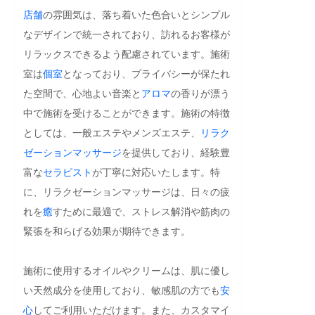
店舗
の雰囲気は、落ち着いた色合いとシンプル
なデザインで統一されており、訪れるお客様が
リラックスできるよう配慮されています。施術
室は
個室
となっており、プライバシーが保たれ
た空間で、心地よい音楽と
アロマ
の香りが漂う
中で施術を受けることができます。施術の特徴
としては、一般エステやメンズエステ、
リラク
ゼーション
マッサージ
を提供しており、経験豊
富な
セラピスト
が丁寧に対応いたします。特
に、リラクゼーションマッサージは、日々の疲
れを
癒
すために最適で、ストレス解消や筋肉の
緊張を和らげる効果が期待できます。

施術に使用するオイルやクリームは、肌に優し
い天然成分を使用しており、敏感肌の方でも
安
心
してご利用いただけます。また、カスタマイ