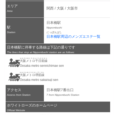
エリア
関西 / 大阪 / 大阪市
Area
日本橋駅
駅
Nippombashi
Station
にっぽんばし
日本橋駅周辺のメンズエステ一覧
日本橋駅に停車する路線は下記の通りです
The lines that stop at Nippombashi station are as follows:
🚂
おおさかめとろせんにちまえせん
大阪メトロ千日前線
Oosaka metro sennichimae sen
🚂
おおさかめとろさかいすじせん
大阪メトロ堺筋線
Oosaka metro sakaisuji sen
アクセス
日本橋駅7番出口
Access from Station
7 from Nippombashi Station
ホワイトローズのホームページ
Official Website