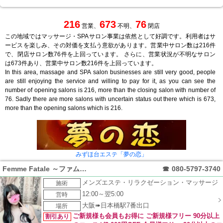
216
673
76
営業、
不明、
閉店
この地域ではマッサージ・SPAサロン事業は依然として好調です。利用者はサ
ービスを楽しみ、その対価を支払う意欲があります。営業中サロン数は216件
で、閉店サロン数76件を上回っています。 さらに、営業状況が不明なサロン
は673件あり、営業中サロン数216件を上回っています。
In this area, massage and SPA salon businesses are still very good, people
are still enjoying the service and willing to pay for it, as you can see the
number of opening salons is 216, more than the closing salon with number of
76. Sadly there are more salons with uncertain status out there which is 673,
more than the opening salons which is 216.
みずほ台エステ「夢の恋」
Femme Fatale ～ファムファタール～
☎
080-5797-3740
メンズエステ・リラクゼーション・マッサージ
施術
12:00～翌5:00
営時
大阪➠日本橋駅7番出口
場所
ご新規様も会員もお得に ご新規様フリー 90分以上
割引あり