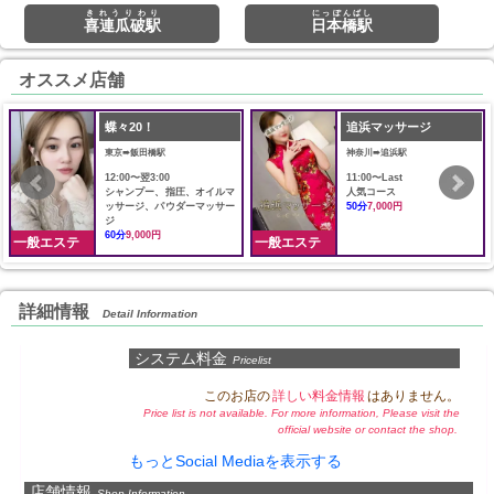
きれうりわり
にっぽんばし
喜連瓜破駅
日本橋駅
オススメ店舗
蝶々20！
追浜マッサージ
東京➠飯田橋駅
神奈川➠追浜駅
12:00〜翌3:00
11:00〜Last
シャンプー、指圧、オイルマ
人気コース
ッサージ、パウダーマッサー
50分
7,000円
ジ
60分
9,000円
一般エステ
一般エステ
詳細情報
Detail Information
システム料金
Pricelist
このお店の
詳しい料金情報
はありません。
Price list is not available. For more information, Please visit the
official website or contact the shop.
もっとSocial Mediaを表示する
店舗情報
Shop Information