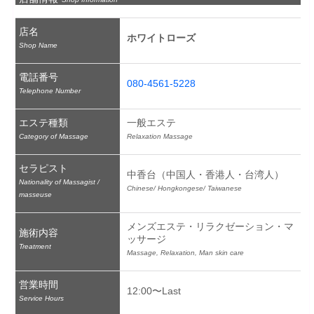
店名
ホワイトローズ
Shop Name
電話番号
080-4561-5228
Telephone Number
エステ種類
一般エステ
Category of Massage
Relaxation Massage
セラピスト
中香台（中国人・香港人・台湾人）
Nationality of Massagist /
Chinese/ Hongkongese/ Taiwanese
masseuse
メンズエステ・リラクゼーション・マ
施術内容
ッサージ
Treatment
Massage, Relaxation, Man skin care
営業時間
12:00〜Last
Service Hours