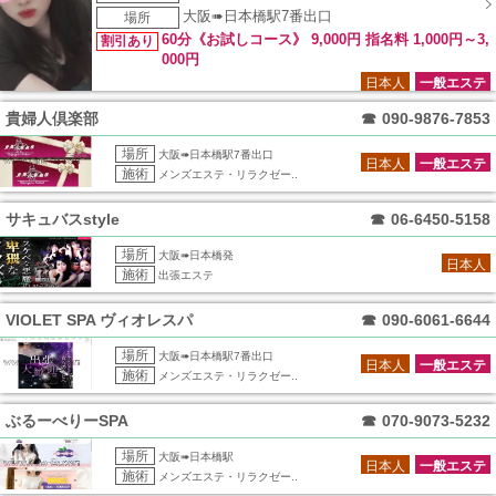
大阪➠日本橋駅7番出口
場所
60分《お試しコース》 9,000円 指名料 1,000円～3,
割引あり
000円
日本人
一般エステ
貴婦人倶楽部
☎
090-9876-7853
場所
大阪➠日本橋駅7番出口
日本人
一般エステ
施術
メンズエステ・リラクゼー..
サキュバスstyle
☎
06-6450-5158
場所
大阪➠日本橋発
日本人
施術
出張エステ
VIOLET SPA ヴィオレスパ
☎
090-6061-6644
場所
大阪➠日本橋駅7番出口
日本人
一般エステ
施術
メンズエステ・リラクゼー..
ぶるーべりーSPA
☎
070-9073-5232
場所
大阪➠日本橋駅
日本人
一般エステ
施術
メンズエステ・リラクゼー..