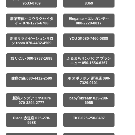
9533-0769
8369
康楽整体～コウラクセイタ
Elegante～エレガンテ～
イ～ 070-1276-6788
080-2220-0817
新潟リラクゼーションサロ
YOU 雅 080-7460-0888
ン room 070-4432-4509
憩 いこい 080-3737-1688
ふるまちリンパケア ブラン
ニュー 050-1554-6367
健康の森 080-4412-2599
ホ オポノポノ 新潟店 090-
7329-0101
新潟メンズアロマallure
baby`sbreath 025-288-
070-3294-2777
6955
Place 赤道店 025-278-
TKG 025-250-0407
9588