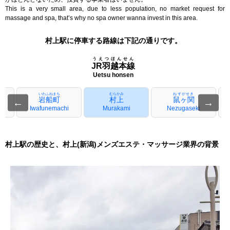
This is a very small area, due to less population, no market request for
massage and spa, that’s why no spa owner wanna invest in this area.
村上駅に停車する路線は下記の通りです。
うえつほんせん
JR羽越本線
Uetsu honsen
いわふねまち
むらかみ
ねずがせき
岩船町
村上
鼠ヶ関
←
→
Iwafunemachi
Murakami
Nezugaseki
村上駅の歴史と、村上(新潟)メンズエステ・マッサージ業界の背景