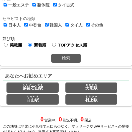
一般エステ
整体院
タイ古式
セラピストの種類:
日本人
中香台
韓国人
タイ人
その他
並び順:
掲載順
新着順
TOPアクセス順
検索
あなたへお勧めエリア
えちごいしやま
おおがた
越後石山駅
大形駅
しらやま
むらかみ
白山駅
村上駅
0
0
0
営業中、
状況不明、
閉店
この地域は非常に小規模で人口も少なく、マッサージやSPAサービスへの需要
がほとんどないため、投資する事業者はいません。