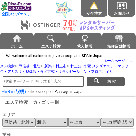
安全注意
お問合せ
全国メンズエステ
ホーム
エステ検索
求人情報
売却店舗情報
We welcome all nation to enjoy massage and SPA in Japan
ホームページ
>
エ
ステ検索
>
甲信越・北陸
>
新潟
>
村上市
>
村上(新潟)駅 メンズエステ・マッサー
ジ・アカスリ・整体院・タイ古式・リラクゼーション・アロマオイル
検索
HERE (説明)
is the concept of Massage in Japan
エステ検索
カテゴリー別
エリア:
業種: