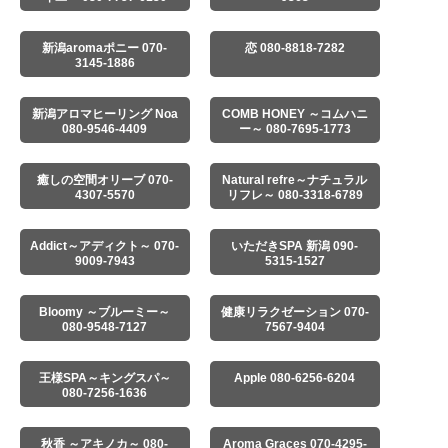
新潟aromaポニー 070-
恋 080-8818-7282
3145-1886
新潟アロマヒーリング Noa
COMB HONEY ～コムハニ
080-9546-4409
ー～ 080-7695-1773
癒しの空間オリーブ 070-
Natural refre～ナチュラル
4307-5570
リフレ～ 080-3318-6789
Addict～アディクト～ 070-
いただきSPA 新潟 090-
9009-7943
5315-1527
Bloomy ～ブルーミー～
健康リラクゼーション 070-
080-9548-7127
7567-9404
王様SPA～キングスパ～
Apple 080-6256-6204
080-7256-1636
秋香 ～アキノカ～ 080-
Aroma Graces 070-4295-