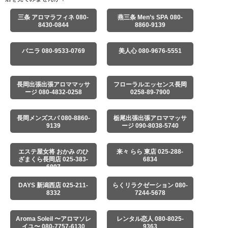
三条 アロマラフィネ 080-
燕三条 Men’s SPA 080-
8430-0844
8860-9139
バニラ 080-9533-0769
美人心 080-9676-5551
長岡出張出張アロママッサ
フローラルエッセンス長岡
ージ 080-4832-0258
0258-89-7900
長岡メンズスパ 080-8860-
栃尾出張出張アロママッサ
9139
ージ 090-8038-5740
エステ屋女将 おかみ のひ
来々 らら 東店 025-288-
ざまくら長岡店 025-383-
6834
6897
DAYS 新潟西店 025-211-
らくリラクゼーション 080-
8332
7244-5678
Aroma Soleil 〜アロマソレ
レンタル恋人 080-8025-
イユ〜 080-7757-6130
9363