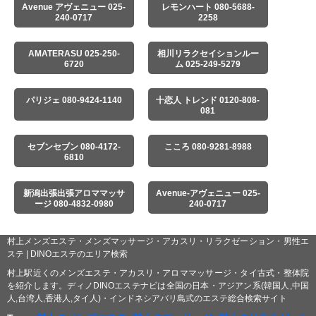
Avenue アヴェニュー 025-
レモンハート 080-5688-
240-0717
2258
AMATERASU 025-250-
相川リラクセイションルー
6720
ム 025-249-5279
パリジェ 080-9424-1140
十恋人 トレンド 0120-808-
081
セブンセブン 080-4172-
こころ 080-9281-8988
6810
新潟出張出張アロママッサ
Avenue-アヴェニュー 025-
ージ 080-4832-0980
240-0717
村上メンズエステ・メンズマッサージ・アカスリ・リラクゼーション・男性エ
ステ | DINOエステのエリア検索
村上駅近くのメンズエステ・アカスリ・アロママッサージ・タイ古式・整体院
を紹介します。ディノDINOエステナビは全国の日本・アジアン系(韓国人,中国
人,台湾人,香港人,タイ人)・インドネシアバリ島式のエステ総合検索サイト