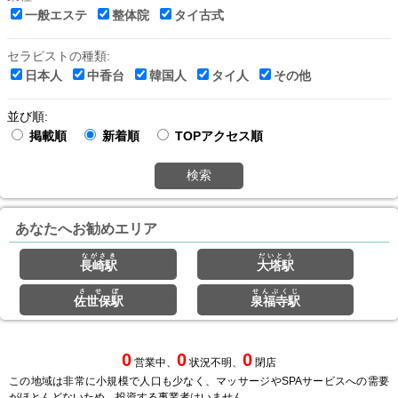
一般エステ
整体院
タイ古式
セラピストの種類:
日本人
中香台
韓国人
タイ人
その他
並び順:
掲載順
新着順
TOPアクセス順
検索
あなたへお勧めエリア
ながさき
だいとう
長崎駅
大塔駅
させぼ
せんぷくじ
佐世保駅
泉福寺駅
0
0
0
営業中、
状況不明、
閉店
この地域は非常に小規模で人口も少なく、マッサージやSPAサービスへの需要
がほとんどないため、投資する事業者はいません。