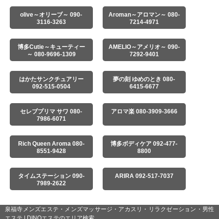
olive～オリーブ～ 090-
Aroman～アロマン～ 080-
3116-3263
7214-4971
博多Cutie～キューティー
AMELIO～アメリオ～ 090-
～ 080-9696-1309
7292-9401
はかたサンクチュアリー
夢の刻 ゆめのとき 080-
092-515-0504
6415-6677
セレブプリマ サワ 080-
アロマ楽 080-3909-3666
7986-6071
Rich Queen Aroma 080-
博多ボディケア 092-477-
8551-9428
8800
タイムステーション 090-
ARIRA 092-517-7037
7989-2622
泉福寺メンズエステ・メンズマッサージ・アカスリ・リラクゼーション・男性
エステ | DINOエステのエリア検索