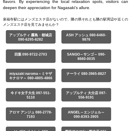
flavors. By experiencing the local relaxation spots, visitors can 
deepen their appreciation for Nagasaki's allure.
泉福寺駅にはメンズエステ店がないので、隣の県それとも隣の駅周辺や近くの
メンズエステ店を見てみませんか？
アップルティ 霧島・都城店
ASH アッシュ 080-6460-
090-6295-8282
9876
四葉 090-9722-2703
SANGO～サンゴ～ 090-
8660-0035
miyazaki naroma～ミヤザ
ナーライ 080-3965-8827
キナロマ～ 080-4805-4866
今ドキ女子大生 097-551-
アップルティ 大分店 097-
5110
556-9191
アロマ アンジュ 080-2778-
ANGEL～エンジェル～
7193
090-8393-3905