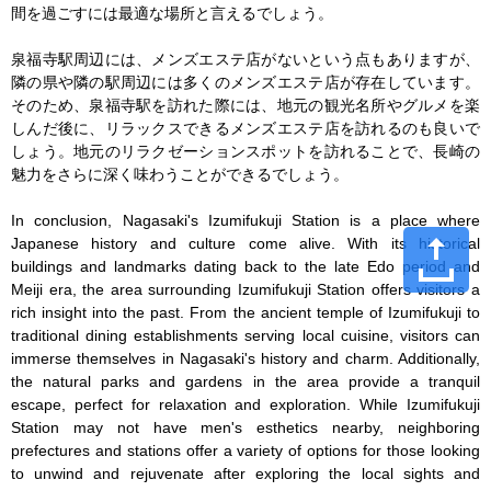
間を過ごすには最適な場所と言えるでしょう。

泉福寺駅周辺には、メンズエステ店がないという点もありますが、
隣の県や隣の駅周辺には多くのメンズエステ店が存在しています。
そのため、泉福寺駅を訪れた際には、地元の観光名所やグルメを楽
しんだ後に、リラックスできるメンズエステ店を訪れるのも良いで
しょう。地元のリラクゼーションスポットを訪れることで、長崎の
魅力をさらに深く味わうことができるでしょう。

In conclusion, Nagasaki's Izumifukuji Station is a place where 
Japanese history and culture come alive. With its historical 
buildings and landmarks dating back to the late Edo period and 
Meiji era, the area surrounding Izumifukuji Station offers visitors a 
rich insight into the past. From the ancient temple of Izumifukuji to 
traditional dining establishments serving local cuisine, visitors can 
immerse themselves in Nagasaki's history and charm. Additionally, 
the natural parks and gardens in the area provide a tranquil 
escape, perfect for relaxation and exploration. While Izumifukuji 
Station may not have men's esthetics nearby, neighboring 
prefectures and stations offer a variety of options for those looking 
to unwind and rejuvenate after exploring the local sights and 