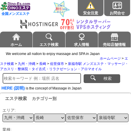
安全注意
お問合せ
全国メンズエステ
ホーム
エステ検索
求人情報
売却店舗情報
We welcome all nation to enjoy massage and SPA in Japan
ホームページ
>
エ
ステ検索
>
九州・沖縄
>
長崎
>
佐世保市
>
泉福寺駅 メンズエステ・マッサージ・
アカスリ・整体院・タイ古式・リラクゼーション・アロマオイル
検索
HERE (説明)
is the concept of Massage in Japan
エステ検索
カテゴリー別
エリア:
業種: