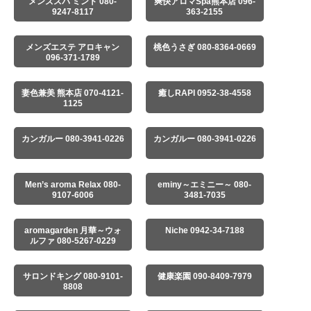
メンズスパ ミント 080-
爽快アロマSpa熊本店 096-
9247-8117
363-2155
メンズエステ アロキャン
桃色うさぎ 080-8364-0669
096-371-1789
妻色兼美 熊本店 070-4121-
癒しRAPI 0952-38-4558
1125
カンガルー 080-3941-0226
カンガルー 080-3941-0226
Men’s aroma Relax 080-
eminy～エミニー～ 080-
9107-6006
3481-7035
aromagarden 月華～ウォ
Niche 0942-34-7188
ルファ 080-5267-0229
サロンドキング 080-9101-
健康楽園 090-8409-7979
8808