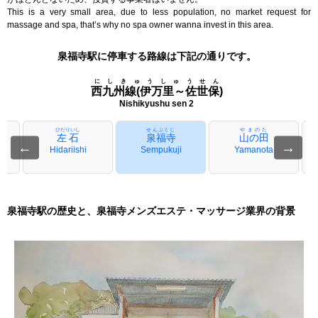
This is a very small area, due to less population, no market request for
massage and spa, that’s why no spa owner wanna invest in this area.
泉福寺駅に停車する路線は下記の通りです。
にしきゅうしゅうせん
西九州線(伊万里～佐世保)
Nishikyushu sen 2
ひだりいし
せんぷくじ
やまのた
左石
泉福寺
山の田
←
→
Hidariishi
Sempukuji
Yamanota
泉福寺駅の歴史と、泉福寺メンズエステ・マッサージ業界の背景