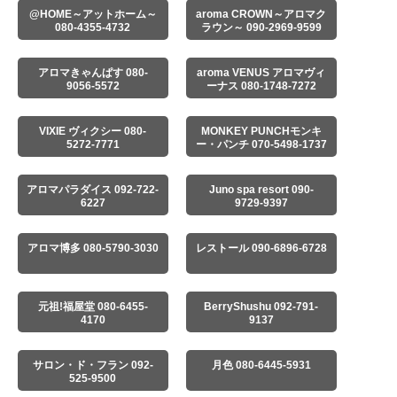
@HOME～アットホーム～
aroma CROWN～アロマク
080-4355-4732
ラウン～ 090-2969-9599
アロマきゃんぱす 080-
aroma VENUS アロマヴィ
9056-5572
ーナス 080-1748-7272
VIXIE ヴィクシー 080-
MONKEY PUNCHモンキ
5272-7771
ー・パンチ 070-5498-1737
アロマパラダイス 092-722-
Juno spa resort 090-
6227
9729-9397
アロマ博多 080-5790-3030
レストール 090-6896-6728
元祖!福屋堂 080-6455-
BerryShushu 092-791-
4170
9137
サロン・ド・フラン 092-
月色 080-6445-5931
525-9500