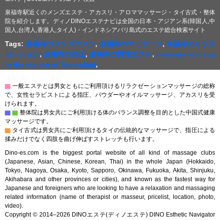
泉福寺駅近くのメンズエステ・アカスリ・アロママッサージ・タイ古式・整体
院を紹介します。ディノDINOエステナビは全国の日本・アジアン系(韓国人,中
国人,台湾人,香港人,タイ人)・インドネシアバリ島式のエステ総合検索サイト
Tags:
泉福寺のメンズエステ
,
泉福寺のマッサージ
,
泉福寺のリラク
ゼーション
,
泉福寺の指圧
,
泉福寺の男性エステ
,
massage and spa
in the station of Sempukuji
,
▇
一般エステとは男女ともにご利用頂けるリラクゼーションマッサージの総称
で、女性セラピストによる指圧、パウダーやオイルマッサージ、アカスリを受
けられます。
▇
▇
整体院は男女共にご利用頂ける体のバランス調整を目的とした中国式健康
マッサージです。
▇
タイ古式は男女共にご利用頂けるタイの伝統的なマッサージで、指圧による
揉みだけでなく四肢を曲げ伸ばすストレッチも行います。
Dino-es.com is the biggest portal website of all kind of massage clubs
(Japanese, Asian, Chinese, Korean, Thai) in the whole Japan (Hokkaido,
Tokyo, Nagoya, Osaka, Kyoto, Sapporo, Okinawa, Fukuoka, Akita, Shinjuku,
Akihabara and other provinces or cities), and known as the fastest way for
Japanese and foreigners who are looking to have a relaxation and massaging
related information (name of therapist or masseur, pricelist, location, photo,
video).
Copyright © 2014–2026 DINOエステ(ディノエステ) DINO Esthetic Navigator