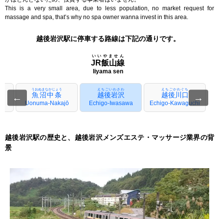
This is a very small area, due to less population, no market request for
massage and spa, that’s why no spa owner wanna invest in this area.
越後岩沢駅に停車する路線は下記の通りです。
いいやません
JR飯山線
Iiyama sen
うおぬまなかじょう
えちごいわさわ
えちごかわぐち
魚沼中条
越後岩沢
越後川口
←
→
Uonuma-Nakajō
Echigo-Iwasawa
Echigo-Kawaguchi
越後岩沢駅の歴史と、越後岩沢メンズエステ・マッサージ業界の背
景