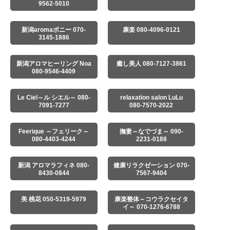
9562-5010
新潟aromaポニー 070-
康楽 080-4096-0121
3145-1886
新潟アロマヒーリング Noa
癒し美人 080-7127-3861
080-9546-4409
Le Ciel～ル シエル～ 080-
relaxation salon LuLu
7091-7277
080-7570-2022
Feerique ～フェリーク～
撫妻～なでづま～ 090-
080-4403-4244
2231-0188
新潟 アロマラフィネ 080-
健康リラクゼーション 070-
8430-0844
7567-9404
美 桃花 050-5319-5979
康楽整体～コウラクセイタ
イ～ 070-1276-6788