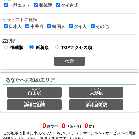
一般エステ
整体院
タイ古式
セラピストの種類:
日本人
中香台
韓国人
タイ人
その他
並び順:
掲載順
新着順
TOPアクセス順
検索
あなたへお勧めエリア
しらやま
おおがた
白山駅
大形駅
えちごいしやま
えちごいわさわ
越後石山駅
越後岩沢駅
0
0
0
営業中、
状況不明、
閉店
この地域は非常に小規模で人口も少なく、マッサージやSPAサービスへの需要
がほとんどないため、投資する事業者はいません。