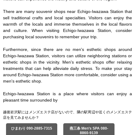
There are many souvenir shops near Echigo-Iwazawa Station that 
sell traditional crafts and local specialties. Visitors can enjoy the 
warmth of the locals and immerse themselves in the local flavors 
and culture. When visiting Echigo-Iwazawa Station, consider 
purchasing local souvenirs to remember your trip.

Furthermore, since there are no men's esthetic shops around 
Echigo-Iwazawa Station, visitors can utilize neighboring stations or 
esthetic shops in the vicinity. Men's esthetic shops offer relaxing 
treatments that can help alleviate daily stress. To make your stay 
around Echigo-Iwazawa Station more comfortable, consider using a 
men's esthetic shop.

Echigo-Iwazawa Station is a place where visitors can enjoy a 
pleasant time surrounded by
越後岩沢駅にはメンズエステ店がないので、隣の駅周辺や近くのメンズエステ
店を見てみませんか？
ひまわり 090-2885-7315
燕三条 Men’s SPA 080-
8860-9139