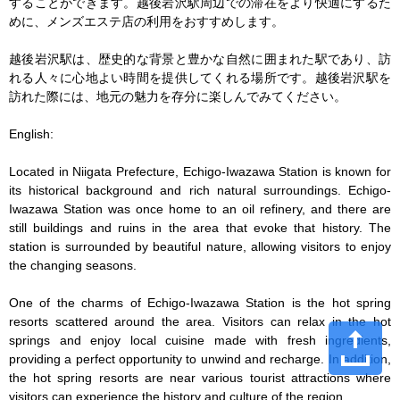
することができます。越後岩沢駅周辺での滞在をより快適にするた
めに、メンズエステ店の利用をおすすめします。

越後岩沢駅は、歴史的な背景と豊かな自然に囲まれた駅であり、訪
れる人々に心地よい時間を提供してくれる場所です。越後岩沢駅を
訪れた際には、地元の魅力を存分に楽しんでみてください。

English:

Located in Niigata Prefecture, Echigo-Iwazawa Station is known for 
its historical background and rich natural surroundings. Echigo-
Iwazawa Station was once home to an oil refinery, and there are 
still buildings and ruins in the area that evoke that history. The 
station is surrounded by beautiful nature, allowing visitors to enjoy 
the changing seasons.

One of the charms of Echigo-Iwazawa Station is the hot spring 
resorts scattered around the area. Visitors can relax in the hot 
springs and enjoy local cuisine made with fresh ingredients, 
providing a perfect opportunity to unwind and recharge. In addition, 
the hot spring resorts are near various tourist attractions where 
visitors can experience the history and culture of the region.
