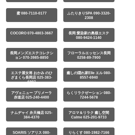
蜜 080-7110-0177
ふたりきりSPA 090-3320-
2308
COCORO 070-4803-3667
長岡 愛染家の奥様エステ
080-9424-1140
長岡メンズエステコレクシ
フローラルエッセンス長岡
ョン 070-3985-8850
0258-89-7900
エステ屋女将 おかみ のひ
癒しの隠れ家Elle エル 080-
ざまくら長岡店 025-383-
8557-6940
6897
アヴェニュー プリメーラ
らくリラクゼーション 080-
赤道店 025-240-4400
7244-5678
ナムヂャイ 弁天橋店 025-
アロマ＆リラク 癒し空間
384-4370
Calme 025-201-9733
SOARIS ソアリス 080-
りらくす 080-1982-7166