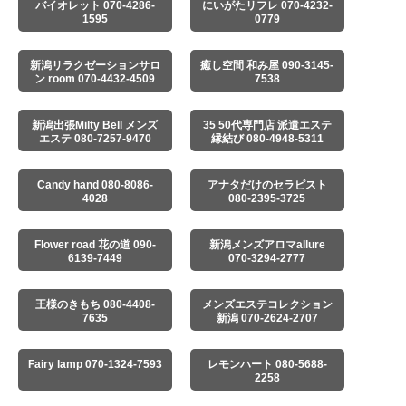
バイオレット 070-4286-
にいがたリフレ 070-4232-
1595
0779
新潟リラクゼーションサロ
癒し空間 和み屋 090-3145-
ン room 070-4432-4509
7538
新潟出張Milty Bell メンズ
35 50代専門店 派遣エステ
エステ 080-7257-9470
縁結び 080-4948-5311
Candy hand 080-8086-
アナタだけのセラピスト
4028
080-2395-3725
Flower road 花の道 090-
新潟メンズアロマallure
6139-7449
070-3294-2777
王様のきもち 080-4408-
メンズエステコレクション
7635
新潟 070-2624-2707
Fairy lamp 070-1324-7593
レモンハート 080-5688-
2258