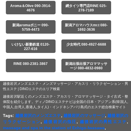
Aroma＆Olive 090-3914-
網タイツ専門店RINE 025-
4676
278-7189
新潟aromaポニー 090-
新潟アロマハウスmr.t 080-
5759-4473
1692-3636
いけない新妻鉄道 0120-
少女時代 080-4927-6688
227-616
RINE 080-2381-3867
新潟出張出張アロママッサ
ージ 080-4832-0980
越後岩沢メンズエステ・メンズマッサージ・アカスリ・リラクゼーション・男
性エステ | DINOエステのエリア検索
越後岩沢駅近くのメンズエステ・アカスリ・アロママッサージ・タイ古式・整
体院を紹介します。ディノDINOエステナビは全国の日本・アジアン系(韓国人,
中国人,台湾人,香港人,タイ人)・インドネシアバリ島式のエステ総合検索サイト
Tags:
越後岩沢のメンズエステ
,
越後岩沢のマッサージ
,
越後岩沢の
リラクゼーション
,
越後岩沢の指圧
,
越後岩沢の男性エステ
,
massage and spa in the station of Echigo-Iwasawa
,