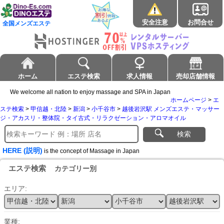
安全注意
お問合せ
全国メンズエステ
ホーム
エステ検索
求人情報
売却店舗情報
We welcome all nation to enjoy massage and SPA in Japan
ホームページ
>
エ
ステ検索
>
甲信越・北陸
>
新潟
>
小千谷市
>
越後岩沢駅 メンズエステ・マッサー
ジ・アカスリ・整体院・タイ古式・リラクゼーション・アロマオイル
検索
HERE (説明)
is the concept of Massage in Japan
エステ検索
カテゴリー別
エリア:
業種: