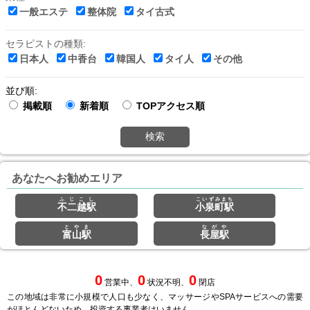
一般エステ
整体院
タイ古式
セラピストの種類:
日本人
中香台
韓国人
タイ人
その他
並び順:
掲載順
新着順
TOPアクセス順
検索
あなたへお勧めエリア
ふじこし
こいずみまち
不二越駅
小泉町駅
とやま
ながや
富山駅
長屋駅
0
0
0
営業中、
状況不明、
閉店
この地域は非常に小規模で人口も少なく、マッサージやSPAサービスへの需要
がほとんどないため、投資する事業者はいません。