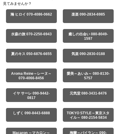
見てみませんか？
瀚 ヒロイ 070-4086-0662
楽楽 090-2834-6985
水森の旅 070-2250-6943
癒しの出会い 080-8049-
1597
夏のキス 050-6876-6655
気楽 090-2830-0188
Aroma Reine～レーヌ～
愛美～あいみ～ 080-8130-
070-4066-8456
5757
イヤ サーレ 090-9442-
元気堂 080-3431-8476
0817
しずく 090-8443-6888
TOKYO STYLE～東京スタ
イル～ 080-2154-5834
Macaron ～マカロン～
梅蘭～バイラン～ 090-