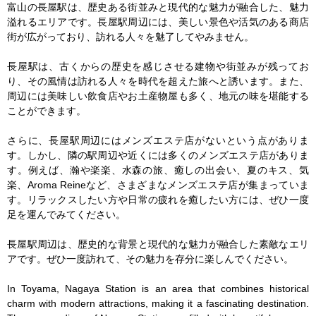
富山の長屋駅は、歴史ある街並みと現代的な魅力が融合した、魅力
溢れるエリアです。長屋駅周辺には、美しい景色や活気のある商店
街が広がっており、訪れる人々を魅了してやみません。

長屋駅は、古くからの歴史を感じさせる建物や街並みが残ってお
り、その風情は訪れる人々を時代を超えた旅へと誘います。また、
周辺には美味しい飲食店やお土産物屋も多く、地元の味を堪能する
ことができます。

さらに、長屋駅周辺にはメンズエステ店がないという点がありま
す。しかし、隣の駅周辺や近くには多くのメンズエステ店がありま
す。例えば、瀚や楽楽、水森の旅、癒しの出会い、夏のキス、気
楽、Aroma Reineなど、さまざまなメンズエステ店が集まっていま
す。リラックスしたい方や日常の疲れを癒したい方には、ぜひ一度
足を運んでみてください。

長屋駅周辺は、歴史的な背景と現代的な魅力が融合した素敵なエリ
アです。ぜひ一度訪れて、その魅力を存分に楽しんでください。

In Toyama, Nagaya Station is an area that combines historical 
charm with modern attractions, making it a fascinating destination. 