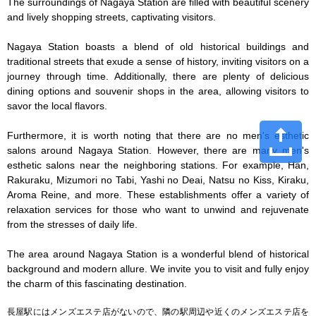
The surroundings of Nagaya Station are filled with beautiful scenery 
and lively shopping streets, captivating visitors.

Nagaya Station boasts a blend of old historical buildings and 
traditional streets that exude a sense of history, inviting visitors on a 
journey through time. Additionally, there are plenty of delicious 
dining options and souvenir shops in the area, allowing visitors to 
savor the local flavors.

Furthermore, it is worth noting that there are no men's esthetic 
salons around Nagaya Station. However, there are many men's 
esthetic salons near the neighboring stations. For example, Han, 
Rakuraku, Mizumori no Tabi, Yashi no Deai, Natsu no Kiss, Kiraku, 
Aroma Reine, and more. These establishments offer a variety of 
relaxation services for those who want to unwind and rejuvenate 
from the stresses of daily life.

The area around Nagaya Station is a wonderful blend of historical 
background and modern allure. We invite you to visit and fully enjoy 
the charm of this fascinating destination.
長屋駅にはメンズエステ店がないので、隣の駅周辺や近くのメンズエステ店を