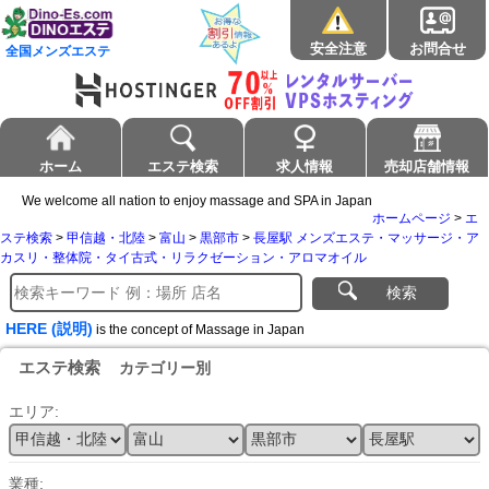
安全注意
お問合せ
全国メンズエステ
ホーム
エステ検索
求人情報
売却店舗情報
We welcome all nation to enjoy massage and SPA in Japan
ホームページ
>
エ
ステ検索
>
甲信越・北陸
>
富山
>
黒部市
>
長屋駅 メンズエステ・マッサージ・ア
カスリ・整体院・タイ古式・リラクゼーション・アロマオイル
検索
HERE (説明)
is the concept of Massage in Japan
エステ検索
カテゴリー別
エリア:
業種: