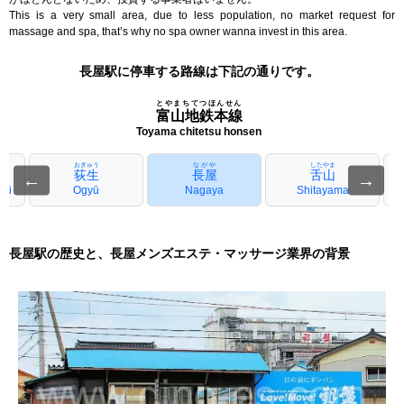
This is a very small area, due to less population, no market request for
massage and spa, that’s why no spa owner wanna invest in this area.
長屋駅に停車する路線は下記の通りです。
とやまちてつほんせん
富山地鉄本線
Toyama chitetsu honsen
おぎゅう
ながや
したやま
荻生
長屋
舌山
←
→
chi
Ogyū
Nagaya
Shitayama
長屋駅の歴史と、長屋メンズエステ・マッサージ業界の背景