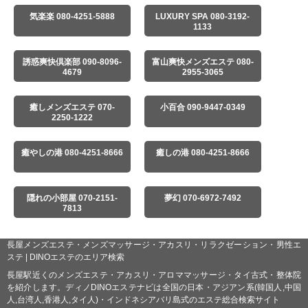
気楽楽 080-4251-5888
LUXURY SPA 080-3192-
1133
誘惑爽快倶楽部 090-8096-
富山爽快メンズエステ 080-
4679
2955-3065
癒しメンズエステ 070-
小百合 090-9447-0349
2250-1222
癒やしの港 080-4251-8666
癒しの港 080-4251-8666
隠れの小部屋 070-2151-
夢幻 070-6972-7492
7813
長屋メンズエステ・メンズマッサージ・アカスリ・リラクゼーション・男性エ
ステ | DINOエステのエリア検索
長屋駅近くのメンズエステ・アカスリ・アロママッサージ・タイ古式・整体院
を紹介します。ディノDINOエステナビは全国の日本・アジアン系(韓国人,中国
人,台湾人,香港人,タイ人)・インドネシアバリ島式のエステ総合検索サイト