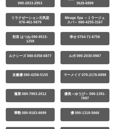
090-2833-2953
3626-6999
リラクゼーション元気堂
Mirage Spa ～ミラージュ
076-461-5979
スパ～ 080-4255-3167
初音 はつね 090-9515-
幸せ 0764-71-6758
1259
ルクシーズ 080-6358-6877
ルポ 090-2030-0987
友癒優 080-4258-5155
マーメイド 070-2176-6998
蓬莱 080-7993-2012
優美～ゆうび～ 090-1391-
7897
華艶 080-9183-6699
優 090-1319-5666