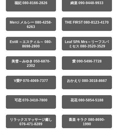
福妃 080-8166-2826
綺楽 090-9448-9933
Merci メルシー 080-4258-
THE FIRST 080-8123-4170
6263
Estill ～エスティル～ 080-
Leaf SPA Mrs～リーフスパ
8698-2800
ミセス 080-3520-3529
美雪～みゆき 050-6870-
愛 090-5496-7728
2302
V愛P 070-4069-7377
おかえり 080-3018-8667
可恋 070-3410-7800
花花 080-5854-5188
リラックスマッサージ癒し
喜楽 キラク 080-8690-
076-471-8289
1990